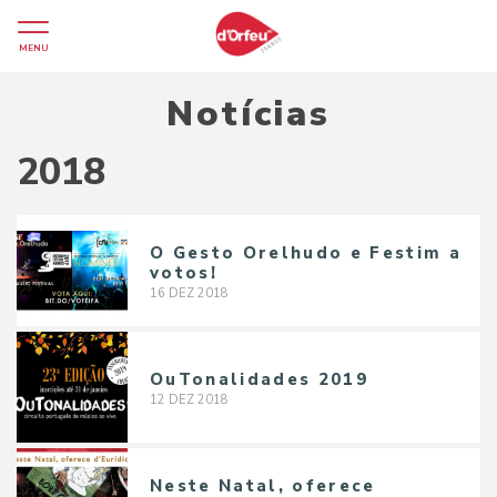
MENU
Notícias
2018
O Gesto Orelhudo e Festim a
votos!
16
DEZ
2018
OuTonalidades 2019
12
DEZ
2018
Neste Natal, oferece