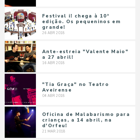
Festival i! chega à 10ª
edição. Os pequeninos em
grande!
26
ABR
2018
Ante-estreia "Valente Maio"
a 27 abril!
16
ABR
2018
"Tia Graça" no Teatro
Aveirense
04
ABR
2018
Oficina de Malabarismo para
crianças, a 14 abril, na
d'Orfeu!
21
MAR
2018