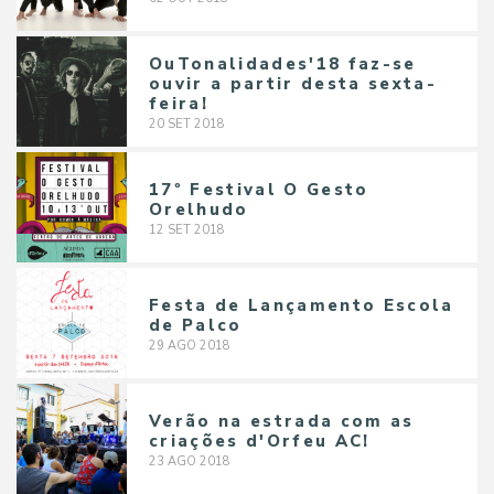
OuTonalidades'18 faz-se
ouvir a partir desta sexta-
feira!
20
SET
2018
17º Festival O Gesto
Orelhudo
12
SET
2018
Festa de Lançamento Escola
de Palco
29
AGO
2018
Verão na estrada com as
criações d'Orfeu AC!
23
AGO
2018