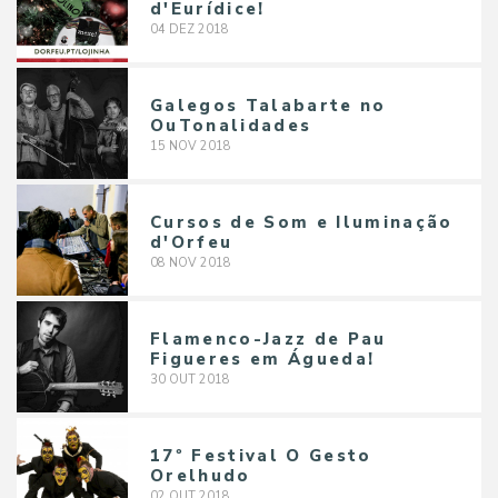
d'Eurídice!
04
DEZ
2018
Galegos Talabarte no
OuTonalidades
15
NOV
2018
Cursos de Som e Iluminação
d'Orfeu
08
NOV
2018
Flamenco-Jazz de Pau
Figueres em Águeda!
30
OUT
2018
17º Festival O Gesto
Orelhudo
02
OUT
2018