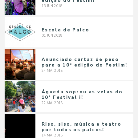
edição do Festim!
13
JUN
2018
Escola de Palco
01
JUN
2018
Anunciado cartaz de peso
para a 10ª edição do Festim!
24
MAI
2018
Águeda soprou as velas do
10º Festival i!
22
MAI
2018
Riso, siso, música e teatro
por todos os palcos!
14
MAI
2018