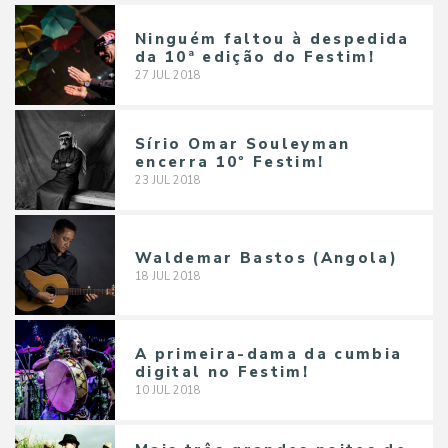
Ninguém faltou à despedida
da 10ª edição do Festim!
27
JUL
2018
Sírio Omar Souleyman
encerra 10º Festim!
23
JUL
2018
Waldemar Bastos (Angola)
18
JUL
2018
A primeira-dama da cumbia
digital no Festim!
10
JUL
2018