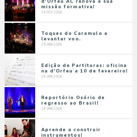
d'Orfeu AC renova a sua
missão formativa!
19
FEV
2018
Toques do Caramulo a
levantar voo.
29
JAN
2018
Edição de Partituras: oficina
na d'Orfeu a 10 de fevereiro!
26
JAN
2018
Reportório Osório de
regresso ao Brasil!
19
JAN
2018
Aprende a construir
instrumentos!