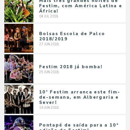
Mais três grandes noites de
Festim, com América Latina e
África!
04
JUL
2018
Bolsas Escola de Palco
2018/2019
27
JUN
2018
Festim 2018 já bomba!
25
JUN
2018
10º Festim arranca este fim-
de-semana, em Albergaria e
Sever!
19
JUN
2018
Pontapé de saída para a 10ª