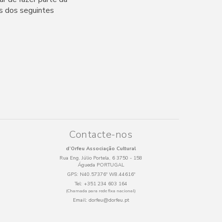
és dos seguintes
Contacte-nos
d’Orfeu Associação Cultural
Rua Eng. Júlio Portela, 6 3750 - 158
Águeda PORTUGAL
GPS:
N40.57376º W8.44616º
Tel:
+351 234 603 164
(Chamada para rede fixa nacional)
Email:
dorfeu@dorfeu.pt