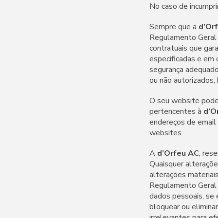
No caso de incumpri
Sempre que a
d’Or
Regulamento Geral 
contratuais que gar
especificadas e em 
segurança adequados
ou não autorizados,
O seu website pode 
pertencentes à
d’O
endereços de email 
websites.
A
d’Orfeu AC
, res
Quaisquer alteraçõe
alterações materiai
Regulamento Geral d
dados pessoais, se 
bloquear ou elimina
irrelevantes para e