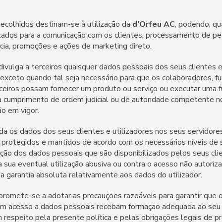
ecolhidos destinam-se à utilização da
d’Orfeu AC
, podendo, q
ilizados para a comunicação com os clientes, processamento de pe
cia, promoções e ações de marketing direto.
 divulga a terceiros quaisquer dados pessoais dos seus clientes e
exceto quando tal seja necessário para que os colaboradores, fun
ceiros possam fornecer um produto ou serviço ou executar uma
ra cumprimento de ordem judicial ou de autoridade competente 
ão em vigor.
rda os dados dos seus clientes e utilizadores nos seus servidor
 protegidos e mantidos de acordo com os necessários níveis de 
ção dos dados pessoais que são disponibilizados pelos seus cli
 a sua eventual utilização abusiva ou contra o acesso não autori
a garantia absoluta relativamente aos dados do utilizador.
promete-se a adotar as precauções razoáveis para garantir que o
om acesso a dados pessoais recebam formação adequada ao seu 
respeito pela presente política e pelas obrigações legais de p