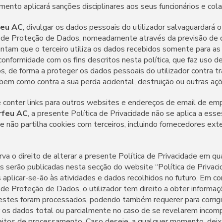
mento aplicará sanções disciplinares aos seus funcionários e col
feu AC
, divulgar os dados pessoais do utilizador salvaguardará
de Proteção de Dados, nomeadamente através da previsão de 
antam que o terceiro utiliza os dados recebidos somente para as 
conformidade com os fins descritos nesta política, que faz uso d
, de forma a proteger os dados pessoais do utilizador contra t
 bem como contra a sua perda acidental, destruição ou outras aç
conter links para outros websites e endereços de email de em
rfeu AC
, a presente Política de Privacidade não se aplica a ess
e não partilha cookies com terceiros, incluindo fornecedores ex
erva o direito de alterar a presente Política de Privacidade em qu
s serão publicadas nesta secção do website “Política de Privaci
s aplicar-se-ão às atividades e dados recolhidos no futuro. Em 
e Proteção de Dados, o utilizador tem direito a obter informa
estes foram processados, podendo também requerer para corrigi
r os dados total ou parcialmente no caso de se revelarem incomp
feitos de processamento. Caso deseje, a qualquer momento, deixa