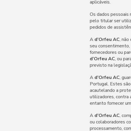
aplicáveis.
Os dados pessoais r
pelo titular ser ut
pedidos de assistên
A
d’Orfeu AC
, não
seu consentimento, 
fornecedores ou par
d’Orfeu AC
, ou pa
previsto na legislaç
A
d’Orfeu AC
, gua
Portugal. Estes são
acautelando a prote
utilizadores, contra
entanto fornecer um
A
d’Orfeu AC
, com
ou colaboradores c
processamento, com 