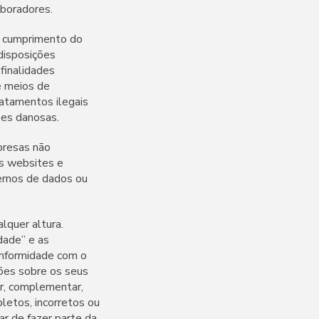
aboradores.
 o cumprimento do
disposições
finalidades
e meios de
ratamentos ilegais
ões danosas.
presas não
es websites e
ternos de dados ou
alquer altura.
dade” e as
conformidade com o
ções sobre os seus
r, complementar,
letos, incorretos ou
r de fazer parte da