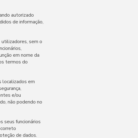
uando autorizado
didos de informação,
 utilizadores, sem o
cionários,
 função em nome da
nos termos do
es localizados em
segurança,
entes e/ou
zado, não podendo no
s seus funcionários
correto
roteção de dados.