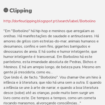
Clipping
http://dorfeuclipping.blogspot.pt/search/label/Borbolino
"Em "Borbolino" há hip-hop e meninos que arregalam as
orelhas. Há manifestações de saudade e antinucleares. Há
amores de grilos com estrelas-do-mar, animais humanos e
desumanos, confins e sem fins, gigantes barrigudos e
dinossauros de areia. E há sonho e humor inteligente, que
humor inteligente é transversal. Em Borbolino há este
panteísmo, esta irmandade absoluta de Pedras, Bichos e
Meninos. E há um arrepio longo, de beleza pura. Mesmo em
gente já crescidota, como eu…
Que lindo é, de facto, "Borbolino". Vou chamar-lhe um hino à
infância e à literatura, que não há uma sem a outra. E quando
a infância se une à arte de narrar, e quando a boa literatura
desce (sobe) até as crianças, pode muito bem surgir um
livro como este. De tempos a tempos, como um cometa
riscando marasmos, alvoroçando consciências…"