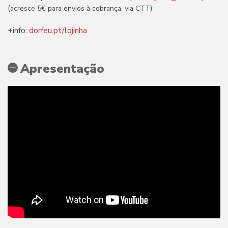
(
)
acresce 5€ para envios à cobrança, via CTT
+info:
dorfeu.pt/lojinha
Apresentação