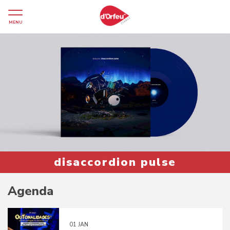
Previous
Nex
MENU
disaccordion pulse
Agenda
01
JAN