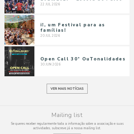
22
JUL
2026
i!, um Festival para as
famílias!
20
JUL
2026
Open Call 30º OuTonalidades
30
JUN
2026
VER MAIS NOTÍCIAS
Mailing list
Se queres receber regularmente toda a informação sobre a associação e suas
actividades, subscreve já a nossa mailing list.