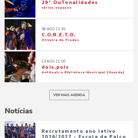
29º OuTonalidades
vários espaços
08
AGO
21:30
C.O.R.E.T.O.
Oliveira de Frades
13
AGO
21:00
dois,pois
Anfiteatro Biblioteca Municipal [Guarda]
VER MAIS AGENDA
Notícias
Recrutamento ano letivo
2026/2027 - Escola de Palco