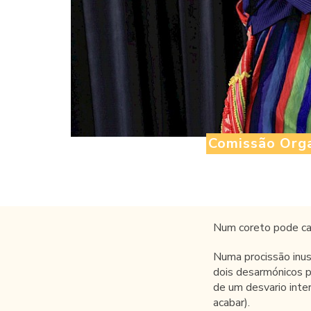
Comissão Orga
Num coreto pode ca
Numa procissão inus
dois desarmónicos p
de um desvario int
acabar).