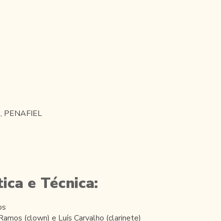
es, PENAFIEL
ica e Técnica:
os
amos (clown) e Luís Carvalho (clarinete)