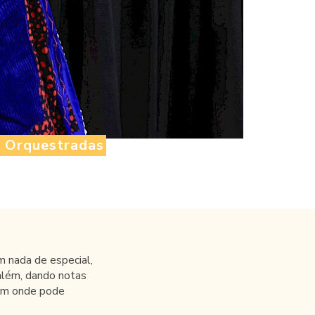
s Orquestradas
 nada de especial,
além, dando notas
bem onde pode