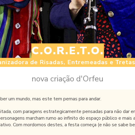
C.O.R.E.T.O.
nizadora de Risadas, Entremeadas e Treta
nova criação d'Orfeu
ber um mundo, mas este tem pernas para andar.
itada, com paragens estrategicamente pensadas para não dar em
ersonagens marcham rumo ao infinito do espaço público e mais 
erativo. Com mordomos destes, a festa começa (e não se sabe 