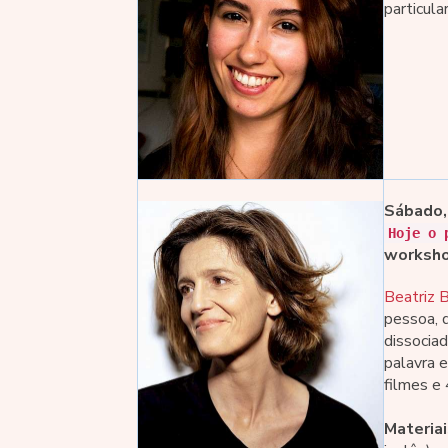
particula
Sábado,
Hoje o 
workshop
Beatriz 
pessoa, 
dissocia
palavra e
filmes e
Materia