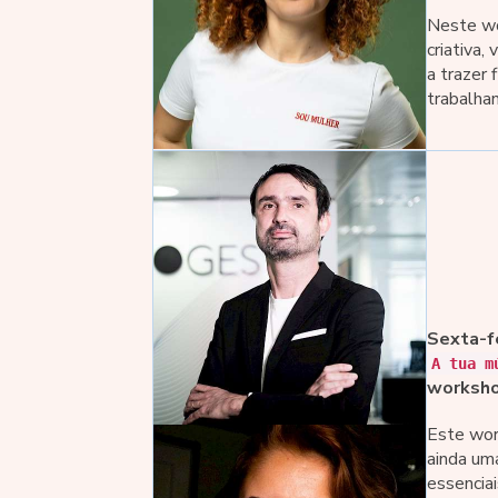
Neste wo
criativa,
a trazer 
trabalhan
Sexta-f
A tua m
workshop
Este wor
ainda um
essencia