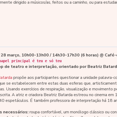
rmente dirigido a músicos/as, feitos ou a caminho, ou para estuda
 28 março, 10h00-13h00 / 14h30-17h30 (6 horas) @ Café-c
papel principal é teu e só teu
 de teatro e interpretação, orientado por Beatriz Batard
Batarda
propõe aos participantes questionar a unidade palavra-co
que se estabelecem entre estas duas esferas que, artisticament
das. Usando exercícios de respiração, visualização e movimento
scrita. A atriz e criadora Beatriz Batarda estreou no cinema em
 40 espetáculos. É também professora de interpretação há 18 a
is necessários:
roupa confortável, um monólogo clássico ou co