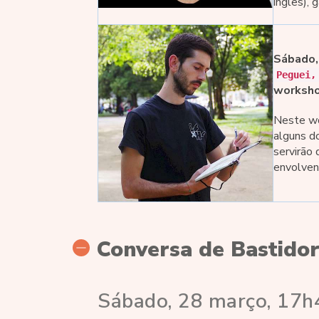
inglês), 
Sábado,
Peguei,
worksho
Neste w
alguns do
servirão 
envolven
Conversa de Bastido
Sábado, 28 março, 17