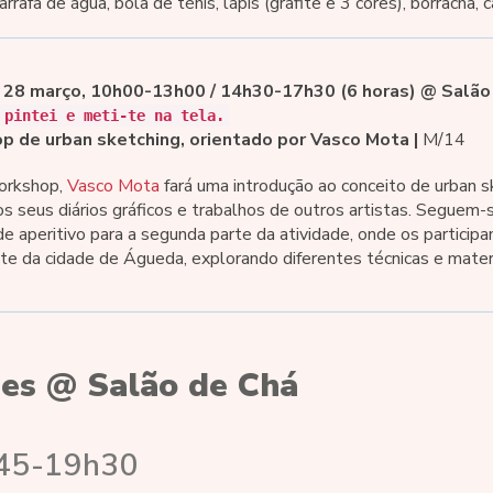
garrafa de água, bola de ténis, lápis (grafite e 3 cores), borracha
 28 março, 10h00-13h00 / 14h30-17h30 (6 horas) @ Salão 
 pintei e meti-te na tela.
p de urban sketching, orientado por Vasco Mota |
M/14
orkshop,
Vasco Mota
fará uma introdução ao conceito de urban s
s seus diários gráficos e trabalhos de outros artistas. Seguem-
de aperitivo para a segunda parte da atividade, onde os particip
te da cidade de Águeda, explorando diferentes técnicas e materi
res @ Salão de Chá
h45-19h30