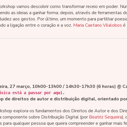
rkshop vamos descobrir como transformar receio em poder. Numa 
 vendo as ideias a ganhar forma; depois, através de ferramentas d
fluidez aos gestos. Por último, um momento para partilhar poesi
do a ligação entre o coração e a voz.
Maria Caetano Vilalobos
é 
eira, 27 março, 10h00-13h00 / 14h30-17h30 (6 horas) @ Ca
úsica está a passar por aqui.
 de direitos de autor e distribuição digital, orientado po
kshop explora os fundamentos dos Direitos de Autor e dos Dir
a componente sobre Distribuição Digital (por
Beatriz Sequeira
),
is para qualquer pessoa que queira compreender e ganhar mais fe