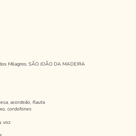
a dos Milagres, SÃO JOÃO DA MADEIRA
uesa, acordeão, flauta
ixo, cordofones
, voz
t