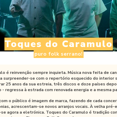
Toques do Caramulo
puro folk serrano!
o é reinvenção sempre inquieta. Música nova feita de can
 a surpreender-se com o repertório esquecido do interior 
ar 25 anos da sua estreia, três discos e doze países depoi
 - regressa à estrada com renovada energia e a mesma pa
 com o público é imagem de marca, fazendo de cada concer
nias, acrescentam-se novos arranjos vocais. À velha pré-
-se agora a eletrónica. Toques do Caramulo é tradição co