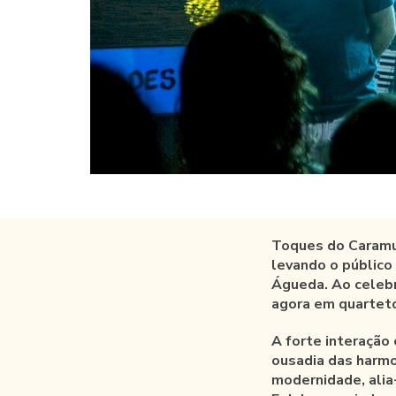
Toques do Caramul
levando o público
Águeda.
Ao celebr
agora em quarteto
A forte interação
ousadia das harmo
modernidade, alia