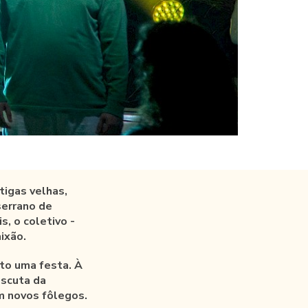
tigas velhas,
serrano de
s, o coletivo -
ixão.
to uma festa. À
escuta da
m novos fôlegos.