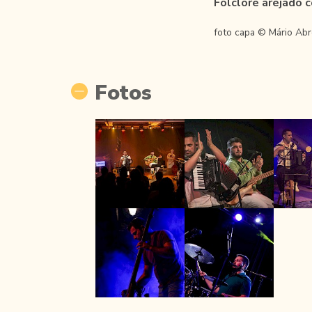
Folclore arejado
foto capa © Mário Ab
Fotos