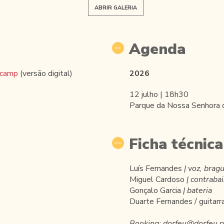
ABRIR GALERIA
Agenda
camp
(versão digital)
2026
12 julho | 18h30
Parque da Nossa Senhor
Ficha técnica
Luís Fernandes
| voz, brag
Miguel Cardoso
| contraba
Gonçalo Garcia
|
bateria
Duarte Fernandes / guitarra
Booking: dorfeu@dorfeu.p