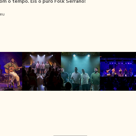
 com o tempo
. Eis o puro Folk Serrano!
reu