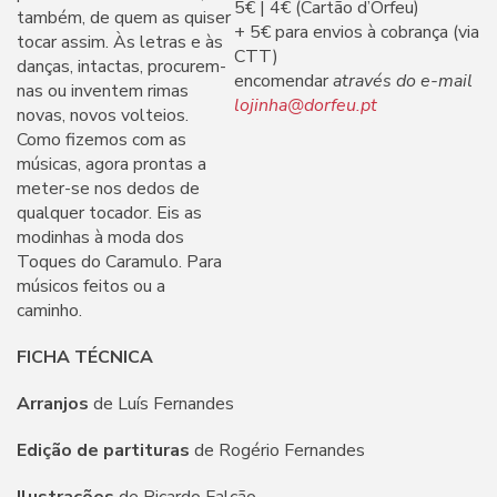
5€ | 4€ (Cartão d’Orfeu)
também, de quem as quiser
+ 5€ para envios à cobrança (via
tocar assim. Às letras e às
CTT)
danças, intactas, procurem-
encomendar
através do e-mail
nas ou inventem rimas
lojinha@dorfeu.pt
novas, novos volteios.
Como fizemos com as
músicas, agora prontas a
meter-se nos dedos de
qualquer tocador. Eis as
modinhas à moda dos
Toques do Caramulo. Para
músicos feitos ou a
caminho.
FICHA TÉCNICA
Arranjos
de Luís Fernandes
Edição de partituras
de Rogério Fernandes