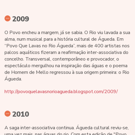
2009
O Povo encheu a margem, já se sabia. O Rio viu lavada a sua
alma, num musical para a história cultural de Águeda. Em
“Povo Que Lavas no Rio Águeda”, mais de 400 artistas nos
palcos aquáticos fizeram a reafirmação inter-associativa do
concelho. Transversal, contemporâneo e provocador, o
espectáculo mergulhou na inspiração das águas e o poema
de Homem de Mello regressou à sua origem primeira: o Rio
Águeda.
http://povoquelavasnorioagueda.blogspot.com/2009/
2010
A saga inter-associativa continua. Águeda cultural reviu-se,
uma vez mais, nas águas do rio. Com esta edição de "Povo