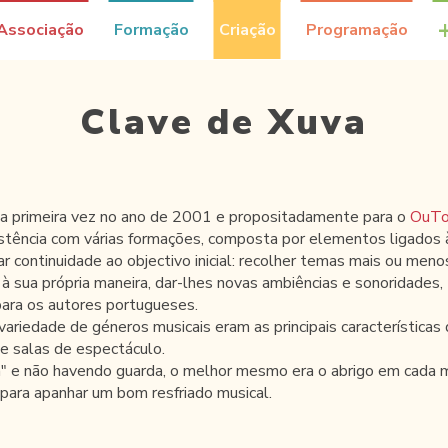
Associação
Formação
Criação
Programação
Clave de Xuva
la primeira vez no ano de 2001 e propositadamente para o
OuTo
stência com várias formações, composta por elementos ligados 
r continuidade ao objectivo inicial: recolher temas mais ou men
, à sua própria maneira, dar-lhes novas ambiências e sonoridade
para os autores portugueses.
variedade de géneros musicais eram as principais características
 e salas de espectáculo.
" e não havendo guarda, o melhor mesmo era o abrigo em cada m
 para apanhar um bom resfriado musical.