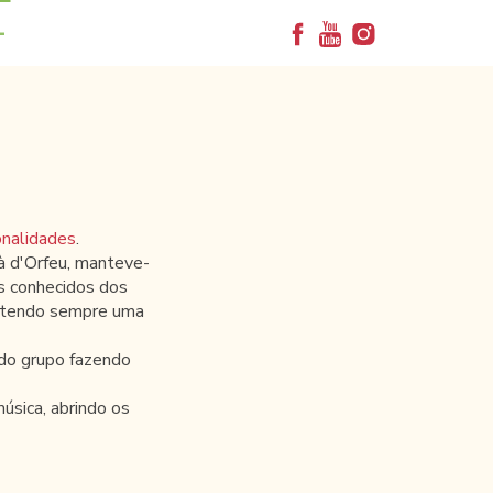
+
nalidades
.
à d'Orfeu, manteve-
os conhecidos dos
s, tendo sempre uma
 do grupo fazendo
úsica, abrindo os