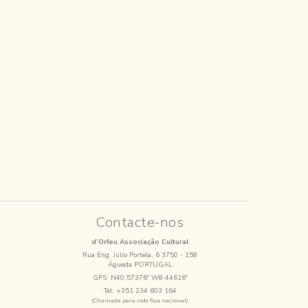
Contacte-nos
d’Orfeu Associação Cultural
Rua Eng. Júlio Portela, 6 3750 - 158
Águeda PORTUGAL
GPS:
N40.57376º W8.44616º
Tel:
+351 234 603 164
(Chamada para rede fixa nacional)