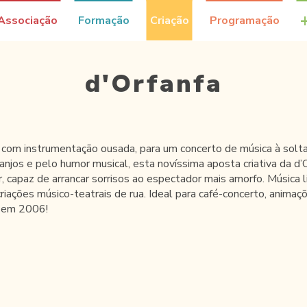
Associação
Formação
Criação
Programação
d'Orfanfa
, com instrumentação ousada, para um concerto de música à solta
ranjos e pelo humor musical, esta novíssima aposta criativa da 
, capaz de arrancar sorrisos ao espectador mais amorfo. Música li
riações músico-teatrais de rua. Ideal para café-concerto, animaç
a em 2006!