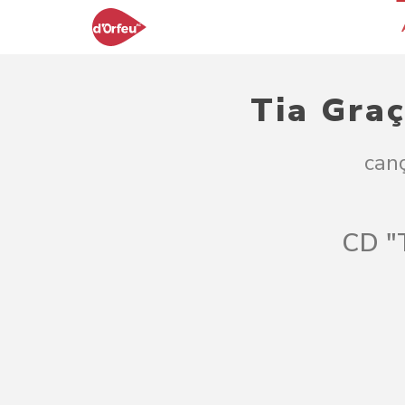
Tia Graç
can
CD "T