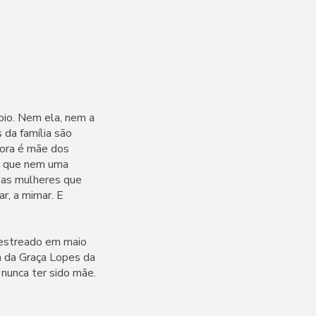
oio. Nem ela, nem a
 da família são
gora é mãe dos
da que nem uma
 as mulheres que
ar, a mimar. E
 estreado em maio
ia da Graça Lopes da
 nunca ter sido mãe.