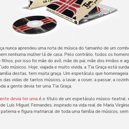
raça nunca aprendeu uma nota de música do tamanho de um comb
nem nenhuma mulher lá de casa. Pelo contrário, todos os homens
 filhos, por isso foi mãe do avô, mãe do pai, mãe dos irmãos e a
Tudo músicos. Hoje, viajada e muito vivida, a Tia Graça está sur
família destas, tem muita graça. Um espetáculo que homenageia
 das vidas de tantos músicos, a lavar, a coser, a passar, a cozinh
da a gente devia ter uma Tia Graça.
gente devia ter uma
é o título de um espetáculo músico-teatral,
de Luís Miguel Fernandes, inspirado na vida real de Maria Virgín
a paterna e figura matriarcal de toda uma família de músicos, sem