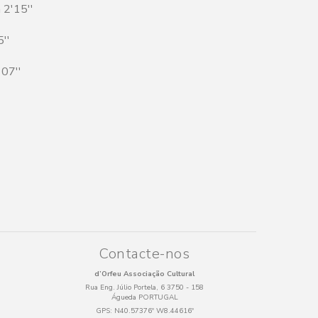
 2'15''
5''
'07''
Contacte-nos
d’Orfeu Associação Cultural
Rua Eng. Júlio Portela, 6 3750 - 158
Águeda PORTUGAL
GPS:
N40.57376º W8.44616º