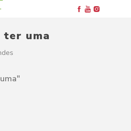
+
a ter uma
ndes
r uma"