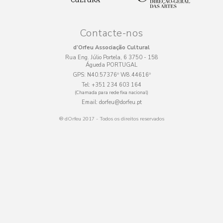
Contacte-nos
d’Orfeu Associação Cultural
Rua Eng. Júlio Portela, 6 3750 - 158
Águeda PORTUGAL
GPS:
N40.57376º W8.44616º
Tel:
+351 234 603 164
(Chamada para rede fixa nacional)
Email:
dorfeu@dorfeu.pt
® dOrfeu 2017 - Todos os direitos reservados