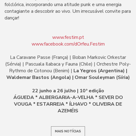
folclórica, incorporando uma atitude punk e uma energia
contagiante a descobrir ao vivo. Um irrecusável convite para
dançar!
www.festim.pt
www.facebook.com/dOrfeu.Festim
La Caravane Passe (França) | Boban Markovic Orkestar
(Sérvia) | Pascuala Ilabaca y Fauna (Chile) | Orchestre Poly-
Rythmo de Cotonou (Benim) |
La Yegros (Argentina) |
Waldemar Bastos (Angola) | Omar Souleyman (Síria)
22 junho a 26 julho | 10ª edição
ÁGUEDA * ALBERGARIA-A-VELHA * SEVER DO
VOUGA * ESTARREJA * ÍLHAVO * OLIVEIRA DE
AZEMÉIS
MAIS NOTÍCIAS