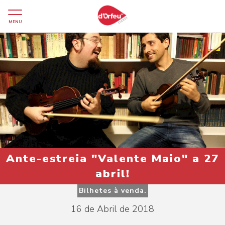
MENU
Ante-estreia "Valente Maio" a 27
abril!
Bilhetes à venda.
16 de Abril de 2018