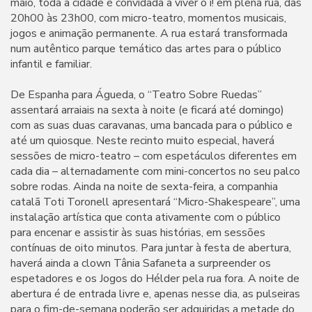
maio, toda a cidade é convidada a viver o i! em plena rua, das
20h00 às 23h00, com micro-teatro, momentos musicais,
jogos e animação permanente. A rua estará transformada
num autêntico parque temático das artes para o público
infantil e familiar.
De Espanha para Águeda, o “Teatro Sobre Ruedas”
assentará arraiais na sexta à noite (e ficará até domingo)
com as suas duas caravanas, uma bancada para o público e
até um quiosque. Neste recinto muito especial, haverá
sessões de micro-teatro – com espetáculos diferentes em
cada dia – alternadamente com mini-concertos no seu palco
sobre rodas. Ainda na noite de sexta-feira, a companhia
catalã Toti Toronell apresentará “Micro-Shakespeare”, uma
instalação artística que conta ativamente com o público
para encenar e assistir às suas histórias, em sessões
contínuas de oito minutos. Para juntar à festa de abertura,
haverá ainda a clown Tânia Safaneta a surpreender os
espetadores e os Jogos do Hélder pela rua fora. A noite de
abertura é de entrada livre e, apenas nesse dia, as pulseiras
para o fim-de-semana poderão ser adquiridas a metade do