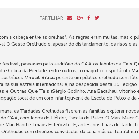
PARTILHAR
com a cabeça entre as orelhas". As regras eram muitas, mas o pú
val O Gesto Orelhudo e, apesar do distanciamento, os risos e a
e festival, passaram pelo auditório do CAA os fabulosos
Tais Q
il e Celina da Piedade, entre outros), o magnífico espetáculo
Ma
s austríacos
Mnozil Brass
perante um público orelhudo sem fôle
ra
na sua estreia internacional e, na despedida desta 19ª edição,
as e Outras Que Tais
(Sérgio Godinho, Ana Bacalhau, Vitorino 
icipação local de um coro infantojuvenil da Escola de Palco e d
mana, as Tardadas Orelhudas fizeram as famílias explorar novos
r do CAA, com Jogos do Hélder, Escola de Palco, O Mais Maior
e Man Band e Irmãos Esferovite. E, antes, nos finais de tarde, 
Orelhudas com diversos convidados da cena músico-teatral na r