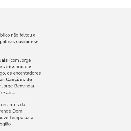
blico não faltou à
s palmas ouviram-se
uais
(com Jorge
estrissimo
dos
go, os encantadores
 as
Canções de
e Jorge Benvinda)
a ARCEL.
 recantos da
 Grande Dom
houve tempo para
egião.