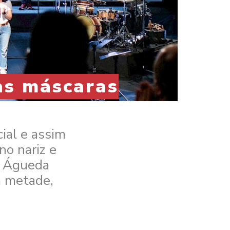
as máscaras
ial e assim
no nariz e
e Águeda
a metade,