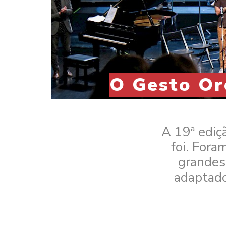
O Gesto Or
A 19ª ediç
foi. Fora
grandes
adaptado