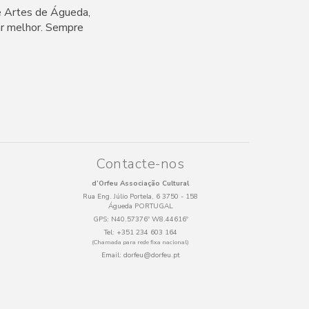
e Artes de Águeda,
ar melhor. Sempre
Contacte-nos
d’Orfeu Associação Cultural
Rua Eng. Júlio Portela, 6 3750 - 158
Águeda PORTUGAL
GPS:
N40.57376º W8.44616º
Tel:
+351 234 603 164
(Chamada para rede fixa nacional)
Email:
dorfeu@dorfeu.pt