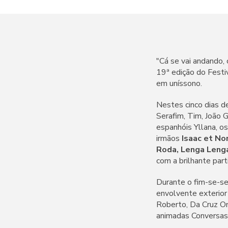
"Cá se vai andando, 
19ª edição do Festi
em uníssono.
Nestes cinco dias d
Serafim, Tim, João G
espanhóis Yllana, o
irmãos
Isaac et No
Roda, Lenga Leng
com a brilhante part
Durante o fim-se-se
envolvente exterio
Roberto, Da Cruz On
animadas Conversas 