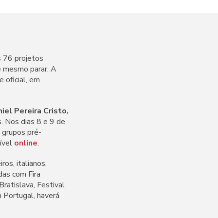
 76 projetos
e mesmo parar. A
 oficial, em
iel Pereira Cristo,
s. Nos dias 8 e 9 de
 grupos pré-
nível
online
.
os, italianos,
das com Fira
ratislava, Festival
 Portugal, haverá