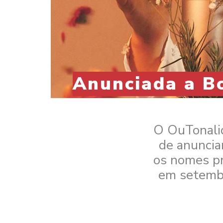
Anunciada a B
O OuTonalid
de anuncia
os nomes pr
em setembr