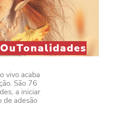
 OuTonalidades
o vivo acaba
ção. São 76
s, a iniciar
o de adesão