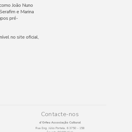
s como João Nuno
a Serafim e Marina
upos pré-
vel no site oficial,
Contacte-nos
d’Orfeu Associação Cultural
Rua Eng. Júlio Portela, 6 3750 - 158