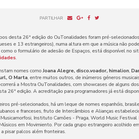
PARTILHAR
upos desta 26ª edição do OuTonalidades foram pré-selecionados
ueses e 13 estrangeiros), numa altura em que a música não pod
 como o formulário de adesão de Espaços, está disponível no site
lidades
.
 constam nomes como
Joana Alegre, disco.voador, himalion
,
Dan
url, O Marta
, entre muitos outros, de inúmeros géneros musicai
ecorrerá a Mostra OuTonalidades, com showcases de alguns dos
sta 26ª edição. A acreditação para programadores já está dispo
iros pré-selecionados, há um leque de nomes espanhóis, brasileir
cubanos e franceses, fruto de Intercâmbios e Alianças estabeleci
Musicamorfosi, Instituto Camões - Praga, World Music Festival B
 Músicos em Movimiento. Por cada grupo estrangeiro acolhido em
a pisar palcos além fronteiras.