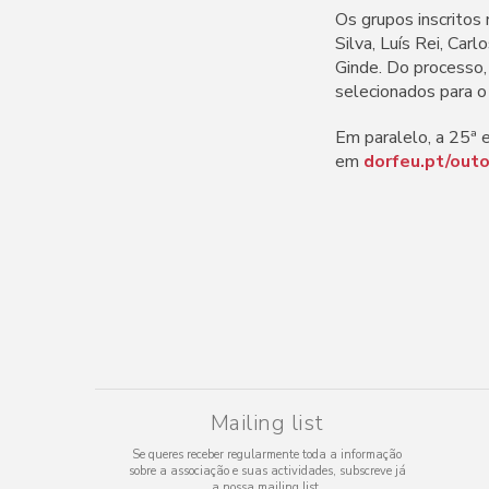
Os grupos inscritos
Silva, Luís Rei, Carl
Ginde. Do processo,
selecionados para 
Em paralelo, a 25ª e
em
dorfeu.pt/out
Mailing list
Se queres receber regularmente toda a informação
sobre a associação e suas actividades, subscreve já
a nossa mailing list.