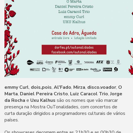
emmy Curl
,
dois,pois
,
Al'Fado
,
Mirza
,
disco.voador
,
O
Marta
,
Daniel Pereira Cristo
,
Luiz Caracol Trio
,
Jorge
da Rocha
e
Uxu Kalhus
são os nomes que vão marcar
presença na Mostra OuTonalidades, com concertos de
curta duração dirigidos a programadores culturais de vários
países.
Os showcases decorrem entre as 21h30 e as 00h30 de