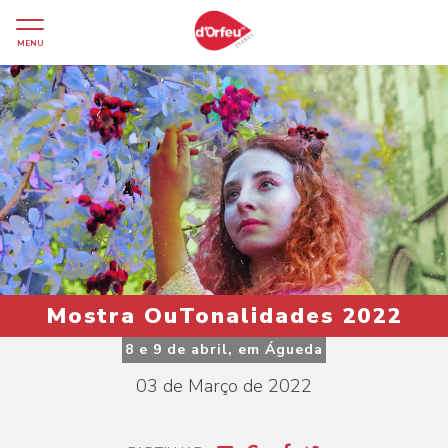
MENU
Mostra OuTonalidades 2022
8 e 9 de abril, em Águeda
03 de Março de 2022