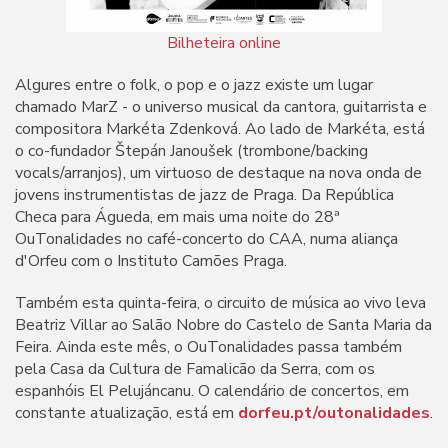
Bilheteira online
Algures entre o folk, o pop e o jazz existe um lugar
chamado MarZ - o universo musical da cantora, guitarrista e
compositora Markéta Zdenková. Ao lado de Markéta, está
o co-fundador Štepán Janoušek (trombone/backing
vocals/arranjos), um virtuoso de destaque na nova onda de
jovens instrumentistas de jazz de Praga. Da República
Checa para Águeda, em mais uma noite do 28ª
OuTonalidades no café-concerto do CAA, numa aliança
d'Orfeu com o Instituto Camões Praga.
Também esta quinta-feira, o circuito de música ao vivo leva
Beatriz Villar ao Salão Nobre do Castelo de Santa Maria da
Feira. Ainda este mês, o OuTonalidades passa também
pela Casa da Cultura de Famalicão da Serra, com os
espanhóis El Pelujáncanu. O calendário de concertos, em
constante atualização, está em
dorfeu.pt/outonalidades
.