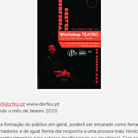
u@dorfeu.pt
www.dorfeu.pt
todo o mês de Janeiro 2010
a formação do público em geral, poderá ser encarado como ferr
madores e de igual forma dar resposta a uma procura mais técni
conhecimentos para actores (profissionais ou amadores). Com 