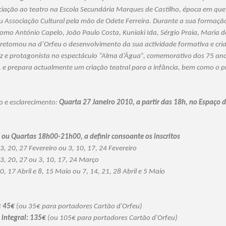
iciação ao teatro na Escola Secundária Marques de Castilho, época em que
u Associação Cultural pela mão de Odete Ferreira. Durante a sua formaçã
mo António Capelo, João Paulo Costa, Kuniaki Ida, Sérgio Praia, Maria do
retomou na d’Orfeu o desenvolvimento da sua actividade formativa e cria
iz e protagonista no espectáculo “Alma d’Água”, comemorativo dos 75 an
 e prepara actualmente um criação teatral para a infância, bem como o 
o e esclarecimento:
Quarta 27 Janeiro 2010, a partir das 18h, no Espaço d
u Quartas 18h00-21h00, a definir consoante os inscritos
13, 20, 27 Fevereiro ou 3, 10, 17, 24 Fevereiro
 13, 20, 27 ou 3, 10, 17, 24 Março
10, 17 Abril e 8, 15 Maio ou 7, 14, 21, 28 Abril e 5 Maio
: 45€
(ou 35€ para portadores Cartão d'Orfeu)
integral: 135€
(ou 105€ para portadores Cartão d'Orfeu)