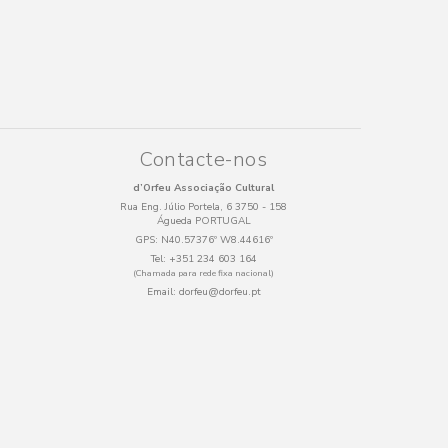
Contacte-nos
d’Orfeu Associação Cultural
Rua Eng. Júlio Portela, 6 3750 - 158
Águeda PORTUGAL
GPS:
N40.57376º W8.44616º
Tel:
+351 234 603 164
(Chamada para rede fixa nacional)
Email:
dorfeu@dorfeu.pt