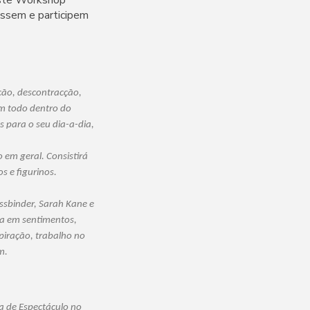
essem e participem
ição, descontracção,
m todo dentro do
 para o seu dia-a-dia,
 em geral. Consistirá
s e figurinos.
ssbinder, Sarah Kane e
da em sentimentos,
piração, trabalho no
m.
a de Espectáculo no