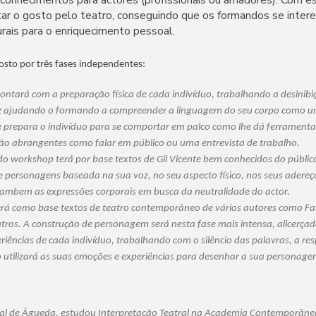
r o gosto pelo teatro, conseguindo que os formandos se inter
urais para o enriquecimento pessoal.
sto por três fases independentes:
contará com a preparação física de cada indivíduo, trabalhando a desinib
z ajudando o formando a compreender a linguagem do seu corpo como u
 prepara o indivíduo para se comportar em palco como lhe dá ferramentas
tão abrangentes como falar em público ou uma entrevista de trabalho.
o workshop terá por base textos de Gil Vicente bem conhecidos do público
 personagens baseada na sua voz, no seu aspecto físico, nos seus adereço
ambem as expressões corporais em busca da neutralidade do actor.
terá como base textos de teatro contemporâneo de vários autores como Fa
utros. A construção de personagem será nesta fase mais intensa, alicerça
iências de cada indivíduo, trabalhando com o silêncio das palavras, a res
 utilizará as suas emoções e experiências para desenhar a sua personage
ural de Águeda, estudou Interpretação Teatral na Academia Contemporâne