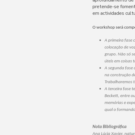
pretende-se fomenta
em actividades cult
O workshop será compo
A primeira fase 
colocação de vo
grupo. Não só se
úteis em coisas 
A segunda fase d
na construção de
Trabalharemos t
A terceira fase 
Beckett, entre o
memórias e exper
qual o formando
Nota Bibliográfica
Ana Lúcia Xavier, nat