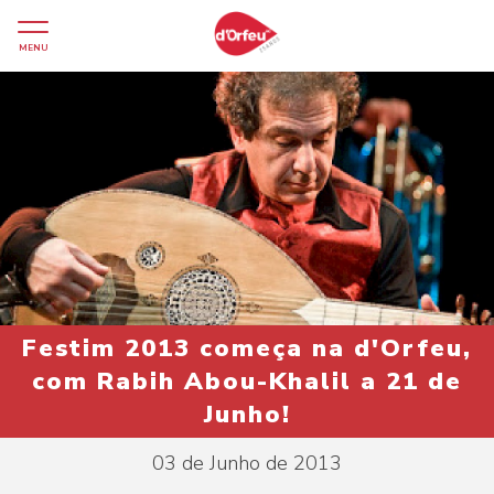
MENU
Festim 2013 começa na d'Orfeu,
com Rabih Abou-Khalil a 21 de
Junho!
03 de Junho de 2013