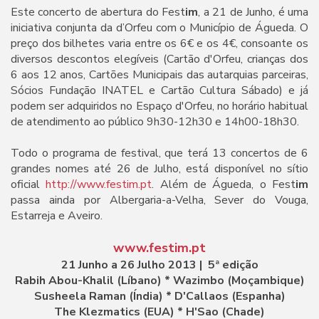
Este concerto de abertura do Fest
im
, a 21 de Junho, é uma
iniciativa conjunta da d’Orfeu com o Município de Águeda. O
preço dos bilhetes varia entre os 6€ e os 4€, consoante os
diversos descontos elegíveis (Cartão d'Orfeu, crianças dos
6 aos 12 anos, Cartões Municipais das autarquias parceiras,
Sócios Fundação INATEL e Cartão Cultura Sábado) e já
podem ser adquiridos no Espaço d'Orfeu, no horário habitual
de atendimento ao público 9h30-12h30 e 14h00-18h30.
Todo o programa de festival, que terá 13 concertos de 6
grandes nomes até 26 de Julho, está disponível no sítio
oficial
http://www.festim.pt
. Além de Águeda, o Fest
im
passa ainda por Albergaria-a-Velha, Sever do Vouga,
Estarreja e Aveiro.
www.festim.pt
21 Junho a 26 Julho 2013 | 5ª edição
Rabih Abou-Khalil (Líbano) * Wazimbo (Moçambique)
Susheela Raman (Índia) * D'Callaos (Espanha)
The Klezmatics (EUA) * H'Sao (Chade)