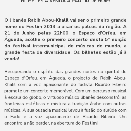
BILHETES À VENDA A PARTIR DE HOJE!
O libanês Rabih Abou-Khalil vai ser o primeiro grande
nome do Festim 2013 a pisar os palcos da região. A
21 de Junho pelas 22h00, o Espaço d'Orfeu, em
Águeda, acolhe o primeiro concerto desta 5ª edição
do festival intermunicipal de músicas do mundo, a
grande festa da diversidade. Os bilhetes estão já à
venda!
Recuperando o espírito das grandes noites no quintal do
Espaço d'Orfeu, em Águeda, o projecto de Rabih Abou-
Khalil com a voz apaixonante do fadista Ricardo Ribeiro
promete um concerto memorável. Com um percurso musical
à escala do globo, o virtuoso músico libanês desconstrói as
fronteiras estéticas e mistura a tradição árabe com outras
músicas. A sua ousadia musical levou à fusão do alaúde com
o Fado e a voz apaixonante de Ricardo Ribeiro. Um
encontro a não perder, na abertura do Fest
im
!