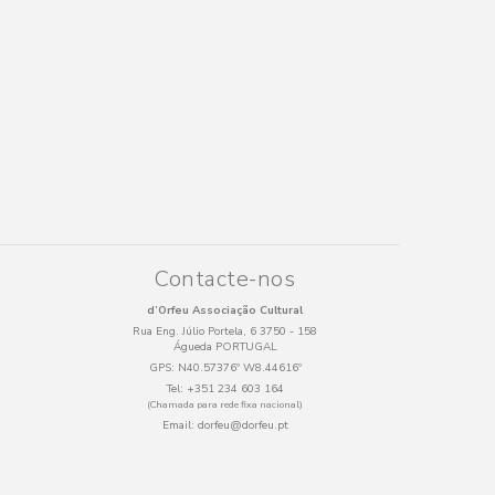
Contacte-nos
d’Orfeu Associação Cultural
Rua Eng. Júlio Portela, 6 3750 - 158
Águeda PORTUGAL
GPS:
N40.57376º W8.44616º
Tel:
+351 234 603 164
(Chamada para rede fixa nacional)
Email:
dorfeu@dorfeu.pt