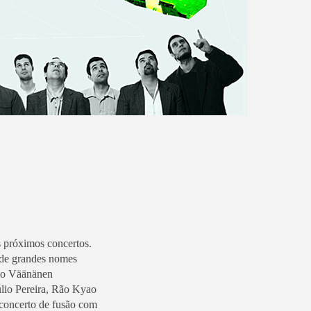
 próximos concertos.
 de grandes nomes
imo Väänänen
úlio Pereira, Rão Kyao
 concerto de fusão com