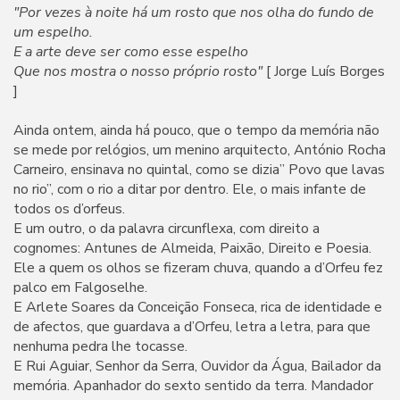
"Por vezes à noite há um rosto que nos olha do fundo de
um espelho.
E a arte deve ser como esse espelho
Que nos mostra o nosso próprio rosto"
[ Jorge Luís Borges
]
Ainda ontem, ainda há pouco, que o tempo da memória não
se mede por relógios, um menino arquitecto, António Rocha
Carneiro, ensinava no quintal, como se dizia” Povo que lavas
no rio”, com o rio a ditar por dentro. Ele, o mais infante de
todos os d’orfeus.
E um outro, o da palavra circunflexa, com direito a
cognomes: Antunes de Almeida, Paixão, Direito e Poesia.
Ele a quem os olhos se fizeram chuva, quando a d’Orfeu fez
palco em Falgoselhe.
E Arlete Soares da Conceição Fonseca, rica de identidade e
de afectos, que guardava a d’Orfeu, letra a letra, para que
nenhuma pedra lhe tocasse.
E Rui Aguiar, Senhor da Serra, Ouvidor da Água, Bailador da
memória. Apanhador do sexto sentido da terra. Mandador