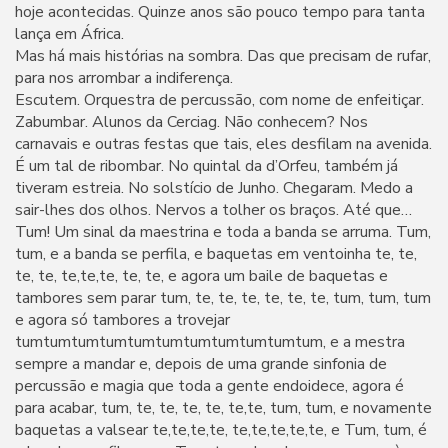
hoje acontecidas. Quinze anos são pouco tempo para tanta
lança em África.
Mas há mais histórias na sombra. Das que precisam de rufar,
para nos arrombar a indiferença.
Escutem. Orquestra de percussão, com nome de enfeitiçar.
Zabumbar. Alunos da Cerciag. Não conhecem? Nos
carnavais e outras festas que tais, eles desfilam na avenida.
É um tal de ribombar. No quintal da d’Orfeu, também já
tiveram estreia. No solstício de Junho. Chegaram. Medo a
sair-lhes dos olhos. Nervos a tolher os braços. Até que…
Tum! Um sinal da maestrina e toda a banda se arruma. Tum,
tum, e a banda se perfila, e baquetas em ventoinha te, te,
te, te, te,te,te, te, te, e agora um baile de baquetas e
tambores sem parar tum, te, te, te, te, te, te, tum, tum, tum
e agora só tambores a trovejar
tumtumtumtumtumtumtumtumtumtumtum, e a mestra
sempre a mandar e, depois de uma grande sinfonia de
percussão e magia que toda a gente endoidece, agora é
para acabar, tum, te, te, te, te, te,te, tum, tum, e novamente
baquetas a valsear te,te,te,te, te,te,te,te,te, e Tum, tum, é