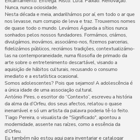
Encantamento. Entrega. Risco. Luta. Paixão. Renovação.
Nunca, nunca ociosidade.
Nesta década e meia, andarilhámos por aí, em todo o ar que
nos levasse, num corrupio de leva e traz. Trouxemos nomes
de quase todo o mundo. Levámos Águeda a sítios nunca
sonhados pelos nossos fundadores. Formámos, criámos,
divulgámos, inovámos, associámo-nos, fizemos parcerias,
fidelizámos públicos, recriámos tradições, contextualizámo-
las na contemporaneidade, numa filosofia de primado da
arte sobre o entretenimento descartável, visando a
aquisição de hábitos culturais, recusando o consumo
imediato e a estatística ocasional.
Somos adolescentes? Pois que sejamos! A adolescência é
a única idade de uma associação cultural.
António Pires, o escritor do “Contexto”, escreveu a história
da alma da d’Orfeu, dos seus afectos, relatou o quase
inenarrável e só um artista da palavra poderia tê-lo feito.
Tiago Pereira, o visualista de "Significado", apontou a
modernidade, assente nas raízes, como a essência da
d’Orfeu.
Eu também não estou aqui para inventariar e catalogar