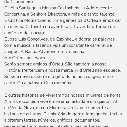
do Cancioneiro.
E Lélia Santiago, a Menina Castanheira, a Adolescente
Concertina, a Senhora Directora, a mãe de tanto talento.
E Cristina Moura Coelho, irmã gémea da d’Orfeu a embarcar
na mesma Catrineta da aventura, a travestir o tempo de
audácia e de loucura.
E José Luís Gonçalves, de Espinhel, a dobrar as palavras
com a música, a fazer da vida um constante carreiral de
amigos. A Banda Alvarense testemunha.
A d’Orfeu aqui evoca.
Serão sempre amigos d’Orfeu. São também a nossa
História. Pertencem à nossa marca. A d’Orfeu não esquece.
Só se a neve da serra e o gelo do rio nos congelarem o
canto. Ou a palavra. Ou a memória.
E outras histórias se viveram nos nossos milhares de horas.
A mais escondida vive entre uma fachada e um quintal. Ali,
na Venda Nova, rua da Murmuração. Não é somente a
história de artistas. É a história de gente formigueira, teclas
a ditarem letras, números, gráficos, documentos,
requerimentos, previsões, planificações, autorizações,