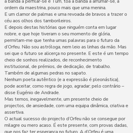
a banda a perfilar-se e Tum, toa a banda a arrumar-se, à
ordem da maestrina, pouco mais que uma menina.
E um clamor de palmas e uma revoada de bravos a trazer o
céu aos olhos dos tamborileiros.
E depois destas histórias que ninguém conta em lugar
nobre, e que hoje tiveram o seu momento de glória,
permitam-me que tenha umas palavras para o futuro da
d’Orfeu. Não sou astróloga, nem leio as linhas da mão. Mas
sei que o futuro se alicerça no presente. E este é um tempo
cheio de sonhos realizados, de reconhecimento
institucional, de prémios, de dedicação, de trabalho.
Também de algumas pedras no sapato.
Nenhum poeta autêntico (e a expressão é pleonástica),
pode aceitar, como regra de jogo, agradar; pelo contrário –
disse Eugénio de Andrade.
Mas temos, inegavelmente, um presente cheio de
projectos, de ansiedade, com uma equipa dinâmica, criativa e
assertiva.
O actual sucesso do projecto d’Orfeu não se consegue por
milagre ou mero acaso. É este presente, com provas dadas,
que nos faz ter esperança no futuro. A d’Orfeu é uma