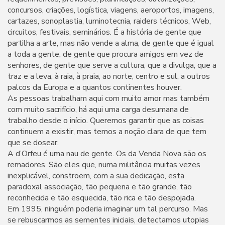
concursos, criações, logística, viagens, aeroportos, imagens,
cartazes, sonoplastia, luminotecnia, raiders técnicos, Web,
circuitos, festivais, seminários. É a história de gente que
partilha a arte, mas não vende a alma, de gente que é igual
a toda a gente, de gente que procura amigos em vez de
senhores, de gente que serve a cultura, que a divulga, que a
traz e a leva, à raia, à praia, ao norte, centro e sul, a outros
palcos da Europa e a quantos continentes houver.
As pessoas trabalham aqui com muito amor mas também
com muito sacrifício, há aqui uma carga desumana de
trabalho desde o início. Queremos garantir que as coisas
continuem a existir, mas temos a noção clara de que tem
que se dosear.
A d’Orfeu é uma nau de gente. Os da Venda Nova são os
remadores. São eles que, numa militância muitas vezes
inexplicável, constroem, com a sua dedicação, esta
paradoxal associação, tão pequena e tão grande, tão
reconhecida e tão esquecida, tão rica e tão despojada.
Em 1995, ninguém poderia imaginar um tal percurso. Mas
se rebuscarmos as sementes iniciais, detectamos utopias