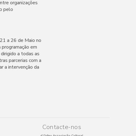
entre organizações
to pelo
 21 a 26 de Maio no
ta programação em
dirigido a todas as
tras parcerias com a
ar a intervenção da
Contacte-nos
d’Orfeu Associação Cultural