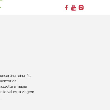
+
ncertina reina. Na
 mentor da
iazzolla a magia
ante vai esta viagem
.