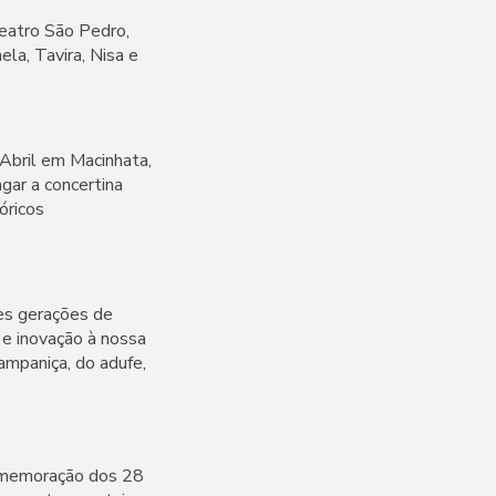
eatro São Pedro,
la, Tavira, Nisa e
Abril em Macinhata,
gar a concertina
óricos
tes gerações de
 e inovação à nossa
campaniça, do adufe,
comemoração dos 28