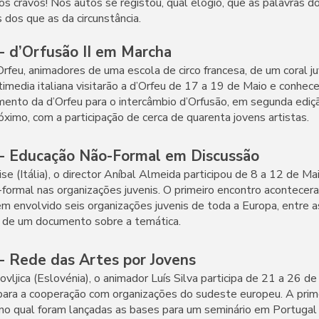
s cravos! Nos autos se registou, qual elogio, que as palavras d
 dos que as da circunstância.
 d’Orfusão II em Marcha
rfeu, animadores de uma escola de circo francesa, de um coral ju
imedia italiana visitarão a d’Orfeu de 17 a 19 de Maio e conhece
mento da d’Orfeu para o intercâmbio d’Orfusão, em segunda ediç
ximo, com a participação de cerca de quarenta jovens artistas.
 Educação Não-Formal em Discussão
se (Itália), o director Aníbal Almeida participou de 8 a 12 de Ma
formal nas organizações juvenis. O primeiro encontro acontece
m envolvido seis organizações juvenis de toda a Europa, entre as
o de um documento sobre a temática.
 Rede das Artes por Jovens
vljica (Eslovénia), o animador Luís Silva participa de 21 a 26 de
ara a cooperação com organizações do sudeste europeu. A prime
no qual foram lançadas as bases para um seminário em Portug