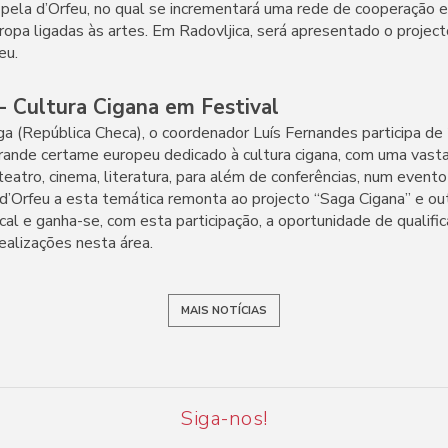
r pela d’Orfeu, no qual se incrementará uma rede de cooperação 
ropa ligadas às artes. Em Radovljica, será apresentado o projec
eu.
Cultura Cigana em Festival
ga (República Checa), o coordenador Luís Fernandes participa de
rande certame europeu dedicado à cultura cigana, com uma vas
eatro, cinema, literatura, para além de conferências, num evento 
 d’Orfeu a esta temática remonta ao projecto “Saga Cigana” e ou
cal e ganha-se, com esta participação, a oportunidade de qualific
ealizações nesta área.
MAIS NOTÍCIAS
Siga-nos!