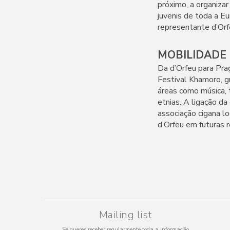
próximo, a organiza
juvenis de toda a Eu
representante d’Orf
MOBILIDADE - 
Da d’Orfeu para Pra
Festival Khamoro, g
áreas como música, t
etnias. A ligação da
associação cigana lo
d’Orfeu em futuras r
Mailing list
Se queres receber regularmente toda a informação