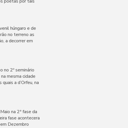
os poetas por tais
venil húngaro e de
rão no terreno as
ão, a decorrer em
io no 2º seminário
ra na mesma cidade
 quais a d’Orfeu, na
 Maio na 2ª fase da
ira fase acontecera
al em Dezembro