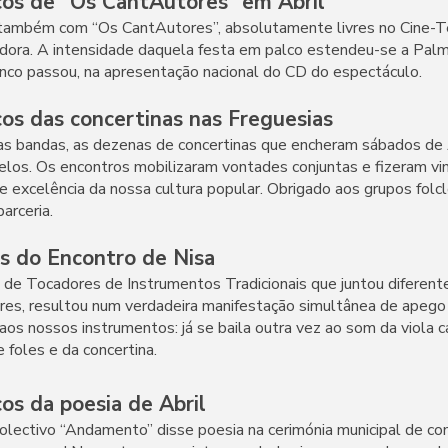
s de “Os CantAutores” em Abril
 também com “Os CantAutores”, absolutamente livres no Cine-T
dora. A intensidade daquela festa em palco estendeu-se a Palme
enco passou, na apresentação nacional do CD do espectáculo.
s das concertinas nas Freguesias
s bandas, as dezenas de concertinas que encheram sábados de 
los. Os encontros mobilizaram vontades conjuntas e fizeram vin
 excelência da nossa cultura popular. Obrigado aos grupos folcl
arceria.
 do Encontro de Nisa
 de Tocadores de Instrumentos Tradicionais que juntou diferen
res, resultou num verdadeira manifestação simultânea de apego
 aos nossos instrumentos: já se baila outra vez ao som da viola 
e foles e da concertina.
s da poesia de Abril
colectivo “Andamento” disse poesia na cerimónia municipal de 