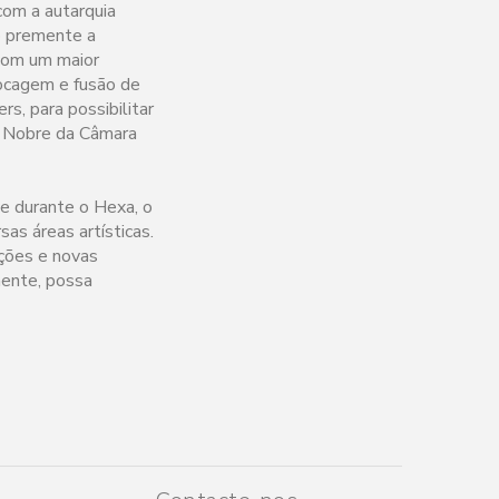
com a autarquia
o premente a
 com um maior
focagem e fusão de
s, para possibilitar
o Nobre da Câmara
ve durante o Hexa, o
as áreas artísticas.
ações e novas
mente, possa