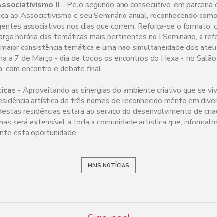
ssociativismo II
– Pelo segundo ano consecutivo, em parceria 
dica ao Associativismo o seu Seminário anual, reconhecendo com
rigentes associativos nos dias que correm. Reforça-se o formato,
rga horária das temáticas mais pertinentes no I Seminário, a re
 maior consistência temática e uma não simultaneidade dos atelier
na a 7 de Março - dia de todos os encontros do Hexa -, no Salã
, com encontro e debate final.
ticas
- Aproveitando as sinergias do ambiente criativo que se vi
sidência artística de três nomes de reconhecido mérito em divers
 destas residências estará ao serviço do desenvolvimento de cri
mas será extensível a toda a comunidade artística que, informal
ente esta oportunidade.
MAIS NOTÍCIAS