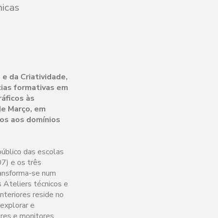
nicas
e da Criatividade,
cias formativas em
ráficos às
de Março, em
os aos domínios
público das escolas
7) e os três
ransforma-se num
s Ateliers técnicos e
nteriores reside no
 explorar e
res e monitores