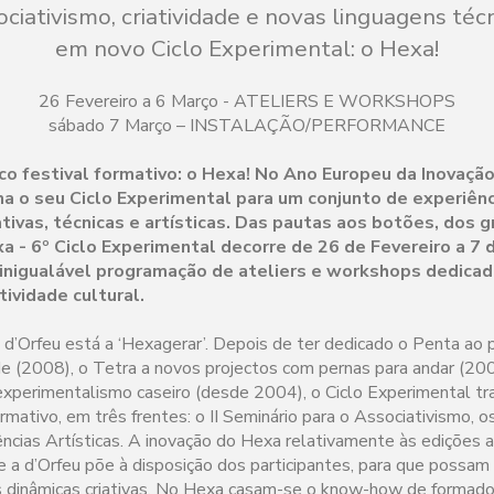
ciativismo, criatividade e novas linguagens téc
em novo Ciclo Experimental: o Hexa!
26 Fevereiro a 6 Março - ATELIERS E WORKSHOPS
sábado 7 Março – INSTALAÇÃO/PERFORMANCE
o festival formativo: o Hexa! No Ano Europeu da Inovação 
ona o seu Ciclo Experimental para um conjunto de experiên
ativas, técnicas e artísticas. Das pautas aos botões, dos g
a - 6º Ciclo Experimental decorre de 26 de Fevereiro a 7 
nigualável programação de ateliers e workshops dedicad
ividade cultural.
d’Orfeu está a ‘Hexagerar’. Depois de ter dedicado o Penta ao 
de (2008), o Tetra a novos projectos com pernas para andar (200
 experimentalismo caseiro (desde 2004), o Ciclo Experimental t
ormativo, em três frentes: o II Seminário para o Associativismo, o
ências Artísticas. A inovação do Hexa relativamente às edições a
e a d’Orfeu põe à disposição dos participantes, para que possam
s dinâmicas criativas. No Hexa casam-se o know-how de formado