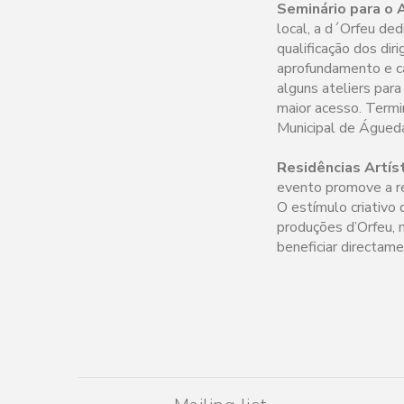
Seminário para o A
local, a d´Orfeu de
qualificação dos di
aprofundamento e ca
alguns ateliers para
maior acesso. Termi
Municipal de Águeda
Residências Artís
evento promove a re
O estímulo criativo
produções d’Orfeu, 
beneficiar directam