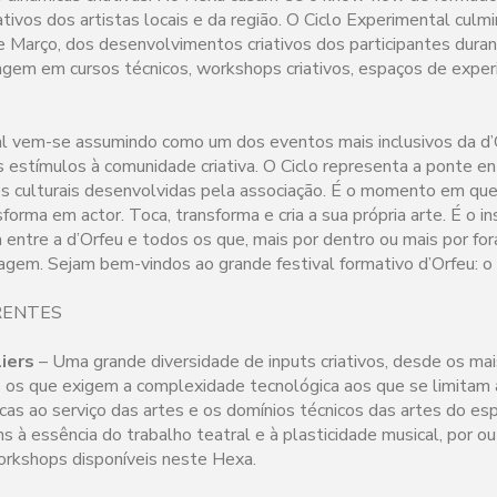
tivos dos artistas locais e da região. O Ciclo Experimental culm
e Março, dos desenvolvimentos criativos dos participantes duran
agem em cursos técnicos, workshops criativos, espaços de exper
al vem-se assumindo como um dos eventos mais inclusivos da d’
s estímulos à comunidade criativa. O Ciclo representa a ponte e
des culturais desenvolvidas pela associação. É o momento em que
forma em actor. Toca, transforma e cria a sua própria arte. É o i
a entre a d’Orfeu e todos os que, mais por dentro ou mais por for
ragem. Sejam bem-vindos ao grande festival formativo d’Orfeu: o
RENTES
iers
– Uma grande diversidade de inputs criativos, desde os ma
 os que exigem a complexidade tecnológica aos que se limitam a 
icas ao serviço das artes e os domínios técnicos das artes do es
ns à essência do trabalho teatral e à plasticidade musical, por 
orkshops disponíveis neste Hexa.