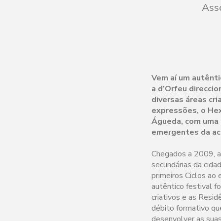
Asso
Vem aí um autêntic
a d’Orfeu direcci
diversas áreas cri
expressões, o Hex
Águeda, com uma i
emergentes da act
Chegados a 2009, a 
secundárias da cida
primeiros Ciclos ao
autêntico festival f
criativos e as Resid
débito formativo qu
desenvolver as sua