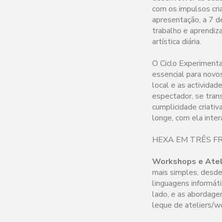
com os impulsos cria
apresentação, a 7 d
trabalho e aprendiz
artística diária.
O Ciclo Experiment
essencial para novo
local e as activida
espectador, se trans
cumplicidade criativ
longe, com ela inte
HEXA EM TRÊS F
Workshops e Atel
mais simples, desde
linguagens informát
lado, e as abordage
leque de ateliers/w