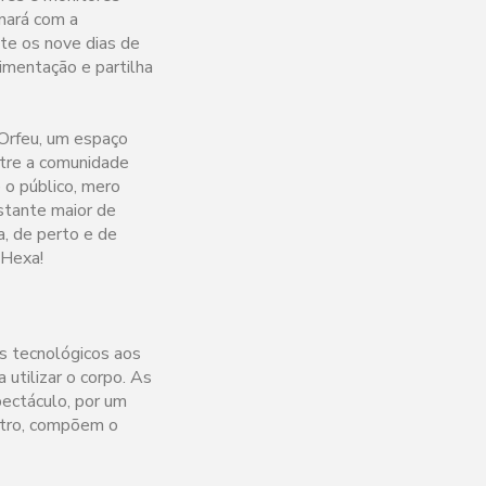
inará com a
te os nove dias de
imentação e partilha
Orfeu, um espaço
ntre a comunidade
 o público, mero
nstante maior de
a, de perto e de
 Hexa!
is tecnológicos aos
utilizar o corpo. As
pectáculo, por um
outro, compõem o