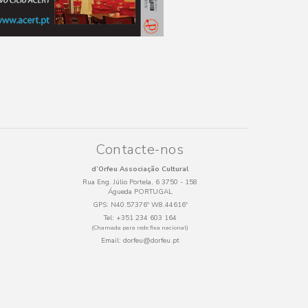
Contacte-nos
d’Orfeu Associação Cultural
Rua Eng. Júlio Portela, 6 3750 - 158
Águeda PORTUGAL
GPS:
N40.57376º W8.44616º
Tel:
+351 234 603 164
(Chamada para rede fixa nacional)
Email:
dorfeu@dorfeu.pt