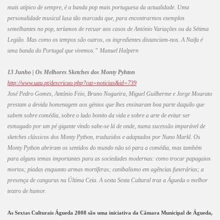
mais atípico de sempre, é a banda pop mais portuguesa da actualidade. Uma
personalidade musical lusa tão marcada que, para encontrarmos exemplos
semelhantes no pop, teríamos de recuar aos casos de António Variações ou da Sétima
Legião. Mas como os tempos são outros, os ingredientes distanciam-nos. A Naifa é
uma banda do Portugal que vivemos.” Manuel Halpern
13 Junho | Os Melhores Sketches dos Monty Pyhton
http://www.uau.pt/descricao.php?cat=noticias&id=739
José Pedro Gomes, António Feio, Bruno Nogueira, Miguel Guilherme e Jorge Mourato
prestam a devida homenagem aos génios que lhes ensinaram boa parte daquilo que
sabem sobre comédia, sobre o lado bonito da vida e sobre a arte de evitar ser
esmagado por um pé gigante vindo sabe-se lá de onde, numa sucessão imparável de
sketches clássicos dos Monty Python, traduzidos e adaptados por Nuno Markl. Os
Monty Python abriram os sentidos do mundo não só para a comédia, mas também
para alguns temas importantes para as sociedades modernas: como trocar papagaios
mortos; piadas enquanto armas mortíferas; canibalismo em agências funerárias; a
presença de cangurus na Última Ceia. A sexta Sexta Cultural traz a Águeda o melhor
teatro de humor.
As Sextas Culturais Águeda 2008 são uma iniciativa da Câmara Municipal de Águeda,