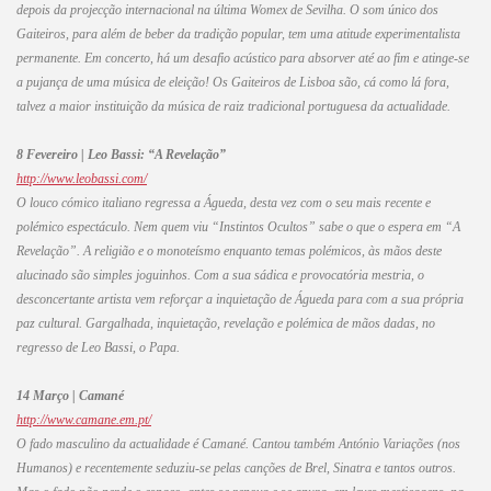
depois da projecção internacional na última Womex de Sevilha. O som único dos
Gaiteiros, para além de beber da tradição popular, tem uma atitude experimentalista
permanente. Em concerto, há um desafio acústico para absorver até ao fim e atinge-se
a pujança de uma música de eleição! Os Gaiteiros de Lisboa são, cá como lá fora,
talvez a maior instituição da música de raiz tradicional portuguesa da actualidade.
8 Fevereiro | Leo Bassi: “A Revelação”
http://www.leobassi.com/
O louco cómico italiano regressa a Águeda, desta vez com o seu mais recente e
polémico espectáculo. Nem quem viu “Instintos Ocultos” sabe o que o espera em “A
Revelação”. A religião e o monoteísmo enquanto temas polémicos, às mãos deste
alucinado são simples joguinhos. Com a sua sádica e provocatória mestria, o
desconcertante artista vem reforçar a inquietação de Águeda para com a sua própria
paz cultural. Gargalhada, inquietação, revelação e polémica de mãos dadas, no
regresso de Leo Bassi, o Papa.
14 Março | Camané
http://www.camane.em.pt/
O fado masculino da actualidade é Camané. Cantou também António Variações (nos
Humanos) e recentemente seduziu-se pelas canções de Brel, Sinatra e tantos outros.