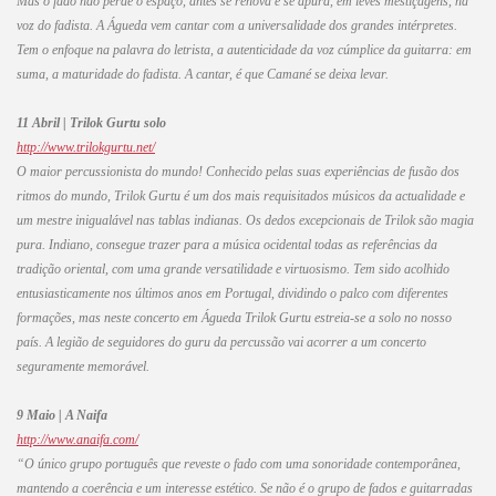
Mas o fado não perde o espaço, antes se renova e se apura, em leves mestiçagens, na
voz do fadista. A Águeda vem cantar com a universalidade dos grandes intérpretes.
Tem o enfoque na palavra do letrista, a autenticidade da voz cúmplice da guitarra: em
suma, a maturidade do fadista. A cantar, é que Camané se deixa levar.
11 Abril | Trilok Gurtu solo
http://www.trilokgurtu.net/
O maior percussionista do mundo! Conhecido pelas suas experiências de fusão dos
ritmos do mundo, Trilok Gurtu é um dos mais requisitados músicos da actualidade e
um mestre inigualável nas tablas indianas. Os dedos excepcionais de Trilok são magia
pura. Indiano, consegue trazer para a música ocidental todas as referências da
tradição oriental, com uma grande versatilidade e virtuosismo. Tem sido acolhido
entusiasticamente nos últimos anos em Portugal, dividindo o palco com diferentes
formações, mas neste concerto em Águeda Trilok Gurtu estreia-se a solo no nosso
país. A legião de seguidores do guru da percussão vai acorrer a um concerto
seguramente memorável.
9 Maio | A Naifa
http://www.anaifa.com/
“
O único grupo português que reveste o fado com uma sonoridade contemporânea,
mantendo a coerência e um interesse estético. Se não é o grupo de fados e guitarradas