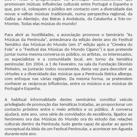
promovam mútuas influências culturais entre Portugal e Espanha e
que, por cá, coloquem o público em contacto com a diversidade das
novas e velhas músicas tradicionais, numa perspectiva regional, da
Galiza ao Alentejo, das Beiras à Andaluzia, da Catalunha a Trás-os-
Montes. Todas elas músicas do mundo!
Para abrir as hostilidades, a associação promove o Seminário “As
Músicas da Península”, antecâmara da edição deste ano do Festival
Temático das Músicas do Mundo (em 3ª edição após a “Cimeira do
Fole” e o “Festival das Músicas do Mundo Cigano”) e que pretende
juntar numa mesma conversa os público, os artistas, os interessados,
os especialistas e a comunidade local, em torno da temática
peninsular. Em 2004, a 1 de Fevereiro, na sala da Fundação Dionísio
Pinheiro, se juntarão todos novamente, desta vez para descobrir as
virtudes e a diversidade das músicas que a Península Ibérica alberga,
com enfoque nas várias regiões. Da mesma forma, se pretendem
conhecer as recíprocas influências, entre os músicos e as músicas de
Portugal e Espanha.
A habitual informalidade destes seminários constitui veículo
privilegiado de promoção das temáticas tratadas, ao proporcionar um
contacto próximo entre o meio artístico e os público. À conversa
ajudará, este ano, uma série de convidados de excelência, ligados ao
fenómeno ora das Músicas do Mundo ora do estudo das relações
culturais dentro da Península; tudo gente capaz de ajudar ao aporte
conceptual da ideia de um Festival Peninsular, a acontecer em Águeda
durante este ano.