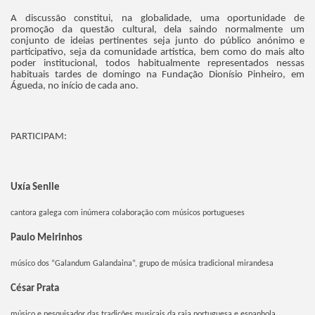
A discussão constitui, na globalidade, uma oportunidade de
promoção da questão cultural, dela saindo normalmente um
conjunto de ideias pertinentes seja junto do público anónimo e
participativo, seja da comunidade artística, bem como do mais alto
poder institucional, todos habitualmente representados nessas
habituais tardes de domingo na Fundação Dionísio Pinheiro, em
Águeda, no início de cada ano.
PARTICIPAM:
Uxía Senlle
cantora galega com inúmera colaboração com músicos portugueses
Paulo Meirinhos
músico dos “Galandum Galandaina”, grupo de música tradicional mirandesa
César Prata
músico e pesquisador das tradições musicais da raia portuguesa e espanhola