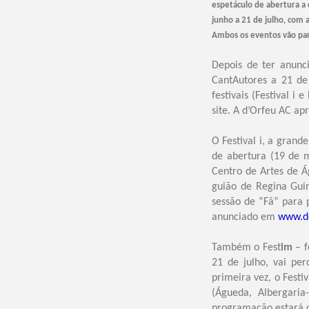
espetáculo de abertura a 
junho a 21 de julho, com a
Ambos os eventos vão para
Depois de ter anunc
CantAutores a 21 de 
festivais (Festival 
site. A d’Orfeu AC ap
O Festival i, a grande
de abertura (19 de m
Centro de Artes de 
guião de Regina Gu
sessão de “Fã” para 
anunciado em
www.do
Também o Fest
im
– f
21 de julho, vai per
primeira vez, o Festi
(Águeda, Albergaria
programação estará 