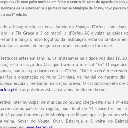
cargo dos Clã, num palco novinho em folha: o Centro de Artes de Águeda. Depois vi
 novidade de se estender pela primeira vez ao Município de Ílhavo, novo parceiro d
 a sua 9ª edição.
iado a inauguração da nova latada do Espaço d’Orfeu, com duas es
abril e Tia Graça a 5 de maio), a d’Orfeu AC divulga as datas d
i e Festim) e lança o novo logótipo da instituição, estando também 
resenta-se, assim, de imagem renovada, no palco e fora dele.
 festa das artes em família, vai instalar-se na cidade nos dias 19, 2
aio) está a cargo dos Clã, que trazem o musical “Fã”. O espetácu
Águeda, numa co-produção com a d’Orfeu. “Fã” é o recém-estreado 
imarães e encenação de Nuno Carinhas. Na manhã do mesmo dia
público escolar, mediante marcação prévia. O cartaz completo dos 3 
rfeu.pt/i
e as pulseiras estarão à venda muito em breve.
estival intermunicipal de músicas do mundo chega este ano à 9ª ediç
correr vários palcos da região, num total de 14 concertos, em 5
val irá passar também pelo Município de Ílhavo, que se junta aos sei
-a-Velha, Sever do Vouga, Ovar, Estarreja e Oliveira do Bairr
disponível em
www.festim.pt
.