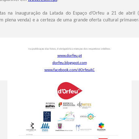
stas na inauguração da Latada do Espaço d’Orfeu a 21 de abril (
m plena venda) e a certeza de uma grande oferta cultural primav
Na publicação das fotos, é obrigatória a menção dos respetivos créditos.
www.dorfeu.pt
dorfeu.blogspot.com
www.facebook.com/dOrfeuAC