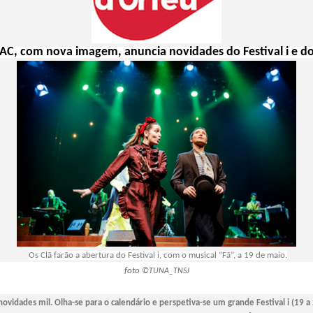
 AC, com nova imagem, anuncia novidades do Festival i e do
Os Clã farão a abertura do Festival i, com o musical “Fã”, a 19 de maio.
foto
©TUNA_TNSJ
novidades mil. Olha-se para o calendário e perspetiva-se um grande Festival i (19 