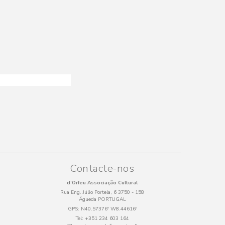
Contacte-nos
d’Orfeu Associação Cultural
Rua Eng. Júlio Portela, 6 3750 - 158
Águeda PORTUGAL
GPS:
N40.57376º W8.44616º
Tel:
+351 234 603 164