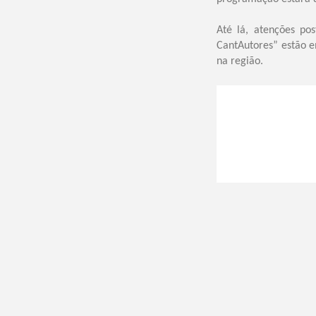
Até lá, atenções po
CantAutores” estão e
na região.