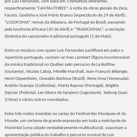
por Luís Fernandes, com base em 3 temáticas diferentes,
respectivamente “CANTAUTORES”: à volta da obras geniais de Zeca,
Fausto, Godinho e José Mário Branco (espectáculo de 29 de Abril);
“LUSOFONIA”: temas da diáspora, de Portugal ao Brasil, passando
pela lusofonia africana (30 de Abril) e “TRADICIONAL”: a recriação
dinâmica do cancioneiro tradicional português (1 de Maio).
Entre os músicos com quem Luís Fernandes partilhará em palco o
repertório português, contam-se Yves Lambert (figura incontornável
da música tradicional no Québec pelo percurso de La Bottine
Souriante), Nicolas Caloia, Mireille Marshall, Jean-François Bélanger,
Henri Oppenheim, Oswaldo Barbosa (Brasil), Rene Orea (Venezuela),
Andrès Ocampo (Colômbia), Marta Raposo (Portugal), Brigitte
Dajczer (Polónia), Les Gitans de Sarajevo (Jugoslavia), Yadong Guan
(China) e vários outros convidados.
Estes três noites inseridas no cartaz do Festival des Musiques et du
Monde, um certame de grande expressão em toda a metrópole de
Montréal (uma cidade verdadeiramente multicultural), suportam a
apresentação pública do trabalho e percurso musical de Luís