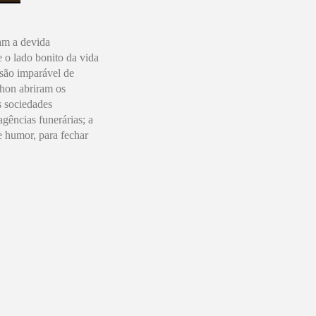
am a devida
 o lado bonito da vida
ssão imparável de
thon
abriram os
s sociedades
gências funerárias; a
e humor, para fechar