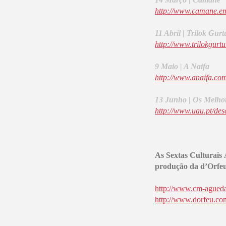
http://www.camane.em
11 Abril | Trilok Gurt
http://www.trilokgurtu
9 Maio | A Naifa
http://www.anaifa.co
13 Junho | Os Melho
http://www.uau.pt/de
As Sextas Culturais
produção da d’Orfeu
http://www.cm-agueda
http://www.dorfeu.co