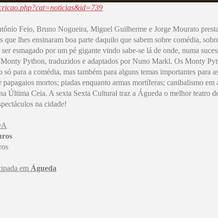
scricao.php?cat=noticias&id=739
tónio Feio, Bruno Nogueira, Miguel Guilherme e Jorge Mourato prest
que lhes ensinaram boa parte daquilo que sabem sobre comédia, sobre
tar ser esmagado por um pé gigante vindo sabe-se lá de onde, numa suce
s Monty Python, traduzidos e adaptados por
Nuno Markl. Os Monty Py
 só para a comédia, mas também para alguns temas importantes para a
 papagaios mortos; piadas enquanto armas mortíferas; canibalismo em a
na Última Ceia. A sexta Sexta Cultural traz a Águeda o melhor teatro d
spectáculos na cidade!
DA
uros
ros
cipada em
Águeda