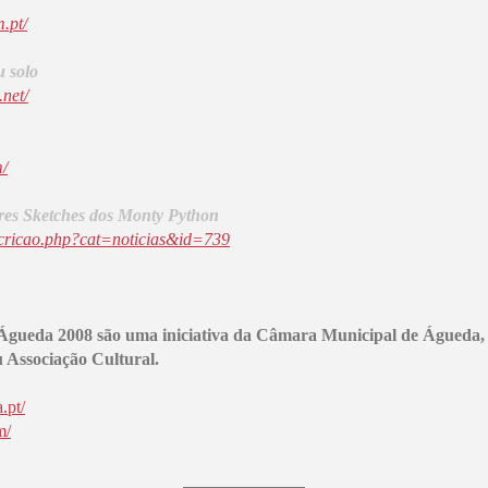
.pt/
u solo
.net/
m/
res Sketches dos Monty Python
scricao.php?cat=noticias&id=739
 Águeda 2008 são uma iniciativa da Câmara Municipal de Águeda,
 Associação Cultural.
.pt/
m/