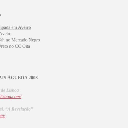
o
cipada em
Aveiro
Aveiro
Wah no Mercado Negro
Preto no CC Oita
IS ÁGUEDA 2008
s de Lisboa
elisboa.com/
ssi, “A Revelação”
om/