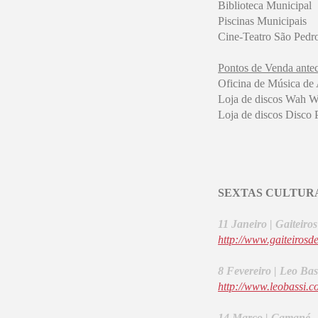
Biblioteca Municipal
Piscinas Municipais
Cine-Teatro São Pedr
Pontos de Venda ante
Oficina de Música de 
Loja de discos Wah 
Loja de discos Disco 
SEXTAS CULTURA
11 Janeiro | Gaiteiro
http://www.gaiteirosd
8 Fevereiro | Leo Ba
http://www.leobassi.c
14 Março | Camané