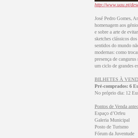
http://www.uau.pt/de
José Pedro Gomes, An
homenagem aos génios 
e sobre a arte de evi
sketches clássicos do
sentidos do mundo não
modernas: como trocar
presença de cangurus 
um ciclo de grandes e
BILHETES À VEN
Pré-comprados: 6 E
No próprio dia: 12 Eu
Pontos de Venda ante
Espaço d’Orfeu
Galeria Municipal
Posto de Turismo
Fórum da Juventude