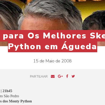
a para Os Melhores Sk
Python em Águeda‎
15 de Maio de 2008
PARTILHAR
 | 21h45
ro São Pedro
es dos Monty Python