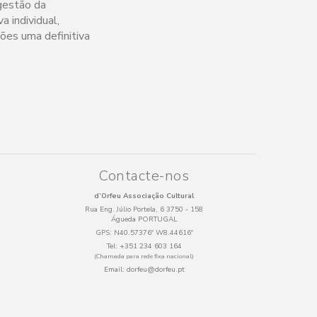
 gestão da
 individual,
ões uma definitiva
Contacte-nos
d’Orfeu Associação Cultural
Rua Eng. Júlio Portela, 6 3750 - 158
Águeda PORTUGAL
GPS:
N40.57376º W8.44616º
Tel:
+351 234 603 164
(Chamada para rede fixa nacional)
Email:
dorfeu@dorfeu.pt