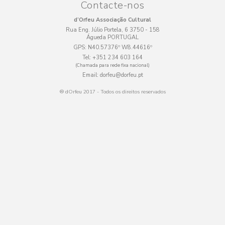
Contacte-nos
d’Orfeu Associação Cultural
Rua Eng. Júlio Portela, 6 3750 - 158
Águeda PORTUGAL
GPS:
N40.57376º W8.44616º
Tel:
+351 234 603 164
(Chamada para rede fixa nacional)
Email:
dorfeu@dorfeu.pt
® dOrfeu 2017 - Todos os direitos reservados