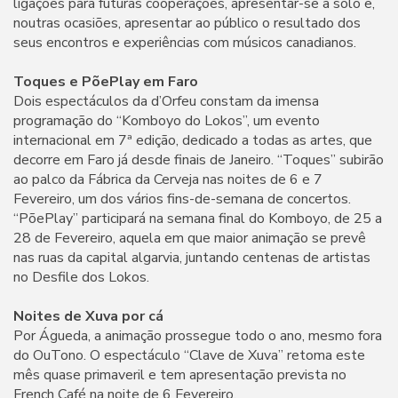
ligações para futuras cooperações, apresentar-se a solo e,
noutras ocasiões, apresentar ao público o resultado dos
seus encontros e experiências com músicos canadianos.
Toques e PõePlay em Faro
Dois espectáculos da d’Orfeu constam da imensa
programação do “Komboyo do Lokos”, um evento
internacional em 7ª edição, dedicado a todas as artes, que
decorre em Faro já desde finais de Janeiro. “Toques” subirão
ao palco da Fábrica da Cerveja nas noites de 6 e 7
Fevereiro, um dos vários fins-de-semana de concertos.
“PõePlay” participará na semana final do Komboyo, de 25 a
28 de Fevereiro, aquela em que maior animação se prevê
nas ruas da capital algarvia, juntando centenas de artistas
no Desfile dos Lokos.
Noites de Xuva por cá
Por Águeda, a animação prossegue todo o ano, mesmo fora
do OuTono. O espectáculo “Clave de Xuva” retoma este
mês quase primaveril e tem apresentação prevista no
French Café na noite de 6 Fevereiro.