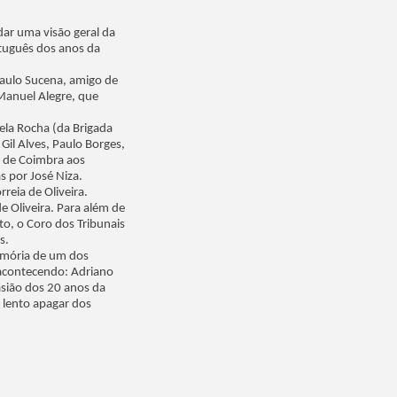
dar uma visão geral da
rtuguês dos anos da
Paulo Sucena, amigo de
 Manuel Alegre, que
uela Rocha (da Brigada
Gil Alves, Paulo Borges,
s de Coimbra aos
 por José Niza.
eia de Oliveira.
e Oliveira. Para além de
to, o Coro dos Tribunais
s.
emória de um dos
 acontecendo: Adriano
sião dos 20 anos da
 lento apagar dos