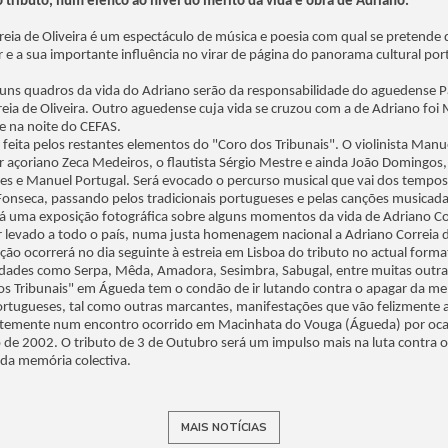
 tributo, num elenco ao nível do mérito da vida e obra de Adriano.
reia de Oliveira é um espectáculo de música e poesia com qual se pretende 
r e a sua importante influência no virar de página do panorama cultural po
lguns quadros da vida do Adriano serão da responsabilidade do aguedense 
eia de Oliveira. Outro aguedense cuja vida se cruzou com a de Adriano foi
 na noite do CEFAS.
 feita pelos restantes elementos do "Coro dos Tribunais". O violinista Man
or açoriano Zeca Medeiros, o flautista Sérgio Mestre e ainda João Domingos, 
ires e Manuel Portugal. Será evocado o percurso musical que vai dos tempo
nseca, passando pelos tradicionais portugueses e pelas canções musicadas
á uma exposição fotográfica sobre alguns momentos da vida de Adriano Corr
r levado a todo o país, numa justa homenagem nacional a Adriano Correia d
ão ocorrerá no dia seguinte à estreia em Lisboa do tributo no actual forma
lidades como Serpa, Mêda, Amadora, Sesimbra, Sabugal, entre muitas outra
dos Tribunais" em Águeda tem o condão de ir lutando contra o apagar da m
rtugueses, tal como outras marcantes, manifestações que vão felizmente
entemente num encontro ocorrido em Macinhata do Vouga (Águeda) por oca
de 2002. O tributo de 3 de Outubro será um impulso mais na luta contra o
 da memória colectiva.
MAIS NOTÍCIAS