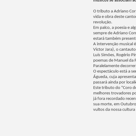
músicos se associam ao
O tributo a Adriano Cor
vida e obra deste canto
revolução.
Em palco, a poesia e a
sempre de Adriano Corr
estará também presente
A intervenção musical é
Victor Jara), o cantaut
Luís Simões, Rogério P
poemas de Manuel da Fo
Paralelamente decorrer
O espectáculo está a se
Águeda, cuja apresentaç
passará ainda por loca
Este tributo do "Coro 
melhores trovadores po
já fora recordado rec
sua morte, em Outubro 
vultos da nossa cultura