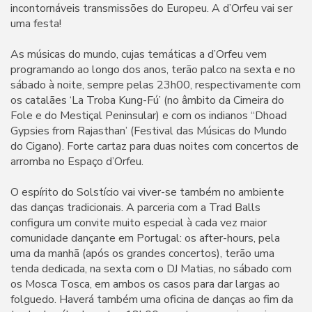
incontornáveis transmissões do Europeu. A d’Orfeu vai ser
uma festa!
As músicas do mundo, cujas temáticas a d’Orfeu vem
programando ao longo dos anos, terão palco na sexta e no
sábado à noite, sempre pelas 23h00, respectivamente com
os catalães ‘La Troba Kung-Fú’ (no âmbito da Cimeira do
Fole e do Mestiçal Peninsular) e com os indianos “Dhoad
Gypsies from Rajasthan’ (Festival das Músicas do Mundo
do Cigano). Forte cartaz para duas noites com concertos de
arromba no Espaço d’Orfeu.
O espírito do Solstício vai viver-se também no ambiente
das danças tradicionais. A parceria com a Trad Balls
configura um convite muito especial à cada vez maior
comunidade dançante em Portugal: os after-hours, pela
uma da manhã (após os grandes concertos), terão uma
tenda dedicada, na sexta com o DJ Matias, no sábado com
os Mosca Tosca, em ambos os casos para dar largas ao
folguedo. Haverá também uma oficina de danças ao fim da