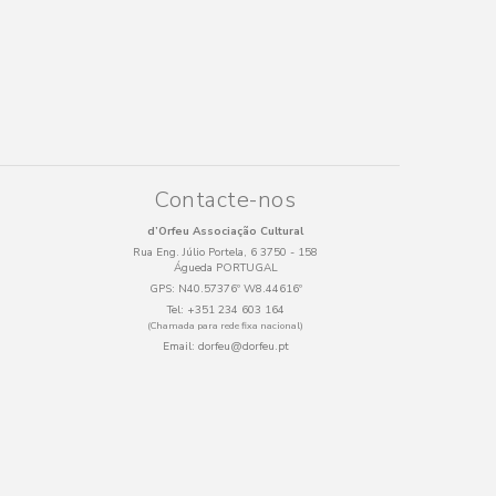
Contacte-nos
d’Orfeu Associação Cultural
Rua Eng. Júlio Portela, 6 3750 - 158
Águeda PORTUGAL
GPS:
N40.57376º W8.44616º
Tel:
+351 234 603 164
(Chamada para rede fixa nacional)
Email:
dorfeu@dorfeu.pt