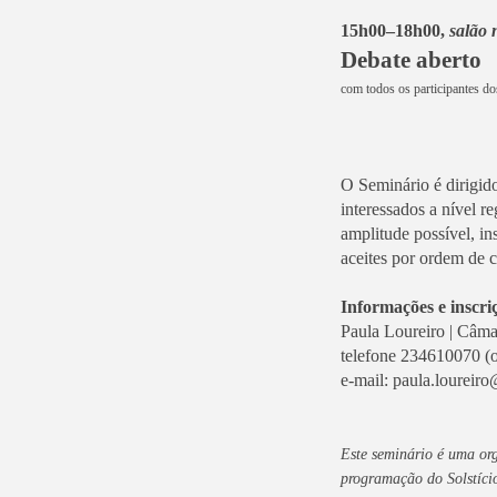
15h00–18h00,
salão
Debate aberto
com todos os participantes dos
O Seminário é dirigid
interessados a nível r
amplitude possível, in
aceites por ordem de 
Informações e inscri
Paula Loureiro | Câm
telefone 234610070 (
e-mail: paula.loureir
Este seminário é uma or
programação do Solstíci