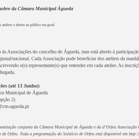
 nobre da Câmara Municipal Águeda
 ateliers e aberto ao público em geral
o às Associações do concelho de Águeda, mas está aberto à participação
egional/nacional. Cada Associação pode beneficiar dos ateliers da manh
screvendo o(s) representante(s) que entender em cada atelier. As inscriçõ
chegada.
ções (até 13 Junho):
ara Municipal de Águeda
opção 2)
o@cm-agueda.pt
ganização conjunta da Câmara Municipal de Águeda e da d’Orfeu Associação C
o de Orfeu. Toda a programação do Solstício de Orfeu está disponível em http: