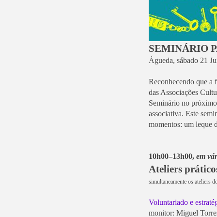
SEMINÁRIO P
Águeda, sábado 21 J
Reconhecendo que a fo
das Associações Cult
Seminário no próximo 
associativa. Este semi
momentos: um leque de
10h00–13h00,
em vár
Ateliers prático
simultaneamente os ateliers do
Voluntariado e estraté
monitor: Miguel Torr