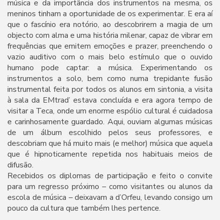
música e da importância dos instrumentos na mesma, os
meninos tinham a oportunidade de os experimentar. E era aí
que o fascínio era notório, ao descobrirem a magia de um
objecto com alma e uma história milenar, capaz de vibrar em
frequências que emitem emoções e prazer, preenchendo o
vazio auditivo com o mais belo estímulo que o ouvido
humano pode captar: a música. Experimentando os
instrumentos a solo, bem como numa trepidante fusão
instrumental feita por todos os alunos em sintonia, a visita
à sala da EMtrad’ estava concluída e era agora tempo de
visitar a Teca, onde um enorme espólio cultural é cuidadosa
e carinhosamente guardado. Aqui, ouviam algumas músicas
de um álbum escolhido pelos seus professores, e
descobriam que há muito mais (e melhor) música que aquela
que é hipnoticamente repetida nos habituais meios de
difusão.
Recebidos os diplomas de participação e feito o convite
para um regresso próximo – como visitantes ou alunos da
escola de música – deixavam a d’Orfeu, levando consigo um
pouco da cultura que também lhes pertence.