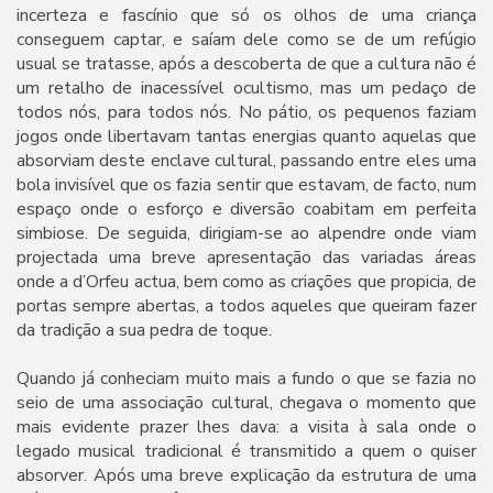
incerteza e fascínio que só os olhos de uma criança
conseguem captar, e saíam dele como se de um refúgio
usual se tratasse, após a descoberta de que a cultura não é
um retalho de inacessível ocultismo, mas um pedaço de
todos nós, para todos nós. No pátio, os pequenos faziam
jogos onde libertavam tantas energias quanto aquelas que
absorviam deste enclave cultural, passando entre eles uma
bola invisível que os fazia sentir que estavam, de facto, num
espaço onde o esforço e diversão coabitam em perfeita
simbiose. De seguida, dirigiam-se ao alpendre onde viam
projectada uma breve apresentação das variadas áreas
onde a d’Orfeu actua, bem como as criações que propicia, de
portas sempre abertas, a todos aqueles que queiram fazer
da tradição a sua pedra de toque.
Quando já conheciam muito mais a fundo o que se fazia no
seio de uma associação cultural, chegava o momento que
mais evidente prazer lhes dava: a visita à sala onde o
legado musical tradicional é transmitido a quem o quiser
absorver. Após uma breve explicação da estrutura de uma