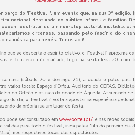
http://issuu.com/dorfeu/docs/programa_i_2011
 berço do 'Festival i', um evento que, na sua 3ª edição, 
tica nacional destinada ao público infantil e familiar. D
 podem desfrutar de um non-stop cultural multidisciplin
malabarismos circenses, passando pelo fascínio do cine
o da música para bebés. Todos ao i!
o que se desperta o espírito criativo, o 'Festival i' aproxima o
ivas e tem encontro marcado, logo na sexta-feira 20, com 
e-semana (sábado 20 e domingo 21), a cidade é palco para 
tre vários locais: Espaço d’Orfeu, Auditório do CEFAS, Bibliot
Bolso do Orfeão e as ruas da cidade de Águeda. Assumindo-se
longo do dia, o 'Festival i' volta a apostar na experiência pedona
fazendo da própria rua um lugar de festa.
ado pode ser consultado em
www.dorfeu.pt/i
e nas redes sociais
o válidas para todo o festival, inicia pelas 14h do primeiro dia 
Maio), nos respectivos locais dos espectáculos.