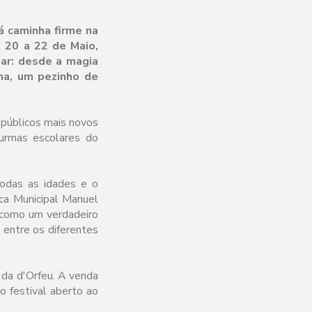
já caminha firme na
e 20 a 22 de Maio,
ar: desde a magia
ma, um pezinho de
s públicos mais novos
turmas escolares do
todas as idades e o
eca Municipal Manuel
 como um verdadeiro
l entre os diferentes
 da d'Orfeu. A venda
do festival aberto ao