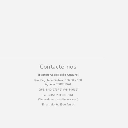
Contacte-nos
d’Orfeu Associação Cultural
Rua Eng. Júlio Portela, 6 3750 - 158
Águeda PORTUGAL
GPS:
N40.57376º W8.44616º
Tel:
+351 234 603 164
(Chamada para rede fixa nacional)
Email:
dorfeu@dorfeu.pt