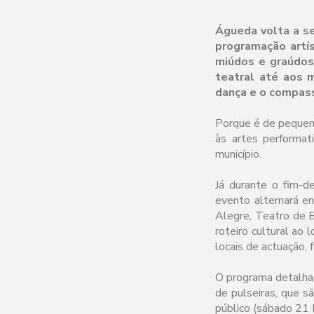
Águeda volta a ser
programação artís
miúdos e graúdos
teatral até aos 
dança e o compass
Porque é de pequenin
às artes performat
município.
Já durante o fim-d
evento alternará en
Alegre, Teatro de 
roteiro cultural ao 
locais de actuação, 
O programa detalh
de pulseiras, que sã
público (sábado 21 