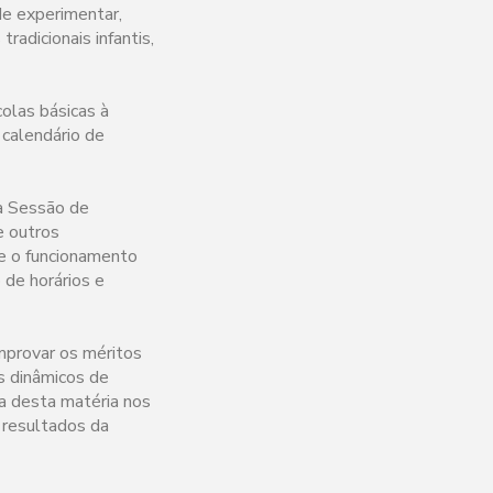
de experimentar,
radicionais infantis,
colas básicas à
 calendário de
ma Sessão de
e outros
 e o funcionamento
 de horários e
omprovar os méritos
s dinâmicos de
ia desta matéria nos
 resultados da