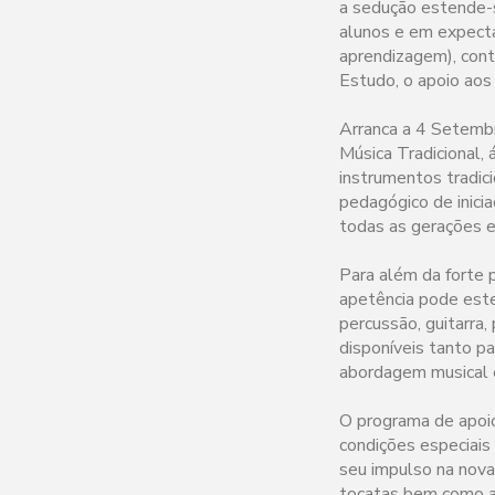
a sedução estende-
alunos e em expecta
aprendizagem), cont
Estudo, o apoio aos
Arranca a 4 Setembr
Música Tradicional,
instrumentos tradic
pedagógico de inici
todas as gerações e
Para além da forte 
apetência pode esten
percussão, guitarra,
disponíveis tanto p
abordagem musical é
O programa de apoio
condições especiais
seu impulso na nova
tocatas bem como a 