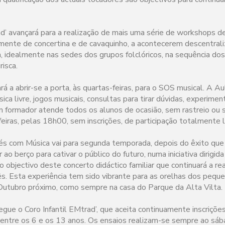
d’ avançará para a realização de mais uma série de workshops de
almente de concertina e de cavaquinho, a acontecerem descentra
 idealmente nas sedes dos grupos folclóricos, na sequência dos
isca.
rá a abrir-se a porta, às quartas-feiras, para o SOS musical. A A
a livre, jogos musicais, consultas para tirar dúvidas, experimen
m formador atende todos os alunos de ocasião, sem rastreio ou s
iras, pelas 18h00, sem inscrições, de participação totalmente li
és com Música vai para segunda temporada, depois do êxito que
 ao berço para cativar o público do futuro, numa iniciativa dirigid
o objectivo deste concerto didáctico familiar que continuará a re
. Esta experiência tem sido vibrante para as orelhas dos pequ
utubro próximo, como sempre na casa do Parque da Alta Vilta.
gue o Coro Infantil EMtrad’, que aceita continuamente inscriçõe
entre os 6 e os 13 anos. Os ensaios realizam-se sempre ao sá