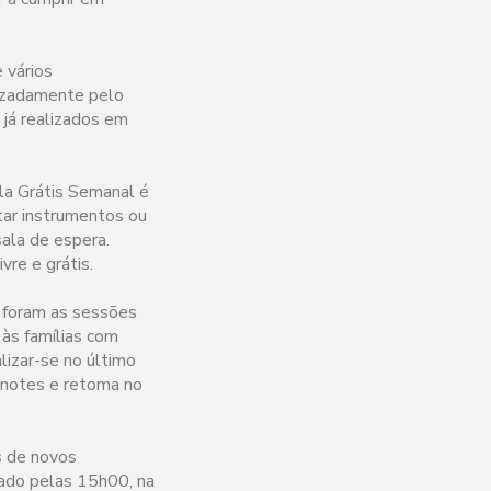
 vários
lizadamente pelo
 já realizados em
ula Grátis Semanal é
tar instrumentos ou
ala de espera.
vre e grátis.
 foram as sessões
a às famílias com
alizar-se no último
enotes e retoma no
s de novos
bado pelas 15h00, na