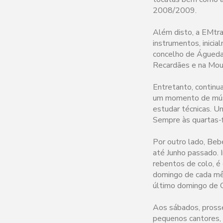
2008/2009.
Além disto, a EMtra
instrumentos, inici
concelho de Águeda,
Recardães e na Mour
Entretanto, continua
um momento de músic
estudar técnicas. U
Sempre às quartas-fe
Por outro lado, Beb
até Junho passado. Ir
rebentos de colo, é 
domingo de cada mês
último domingo de O
Aos sábados, prosse
pequenos cantores, 