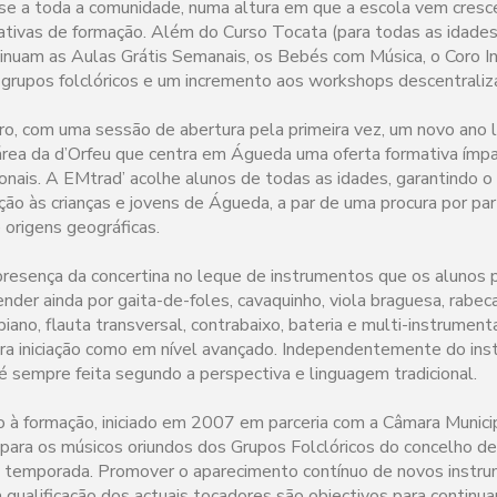
se a toda a comunidade, numa altura em que a escola vem cres
tivas de formação. Além do Curso Tocata (para todas as idades 
inuam as Aulas Grátis Semanais, os Bebés com Música, o Coro Inf
 grupos folclóricos e um incremento aos workshops descentraliz
o, com uma sessão de abertura pela primeira vez, um novo ano l
 área da d’Orfeu que centra em Águeda uma oferta formativa ímpa
ionais. A EMtrad’ acolhe alunos de todas as idades, garantindo 
ação às crianças e jovens de Águeda, a par de uma procura por pa
 origens geográficas.
presença da concertina no leque de instrumentos que os alunos 
der ainda por gaita-de-foles, cavaquinho, viola braguesa, rabeca
 piano, flauta transversal, contrabaixo, bateria e multi-instrumen
ara iniciação como em nível avançado. Independentemente do ins
 sempre feita segundo a perspectiva e linguagem tradicional.
 à formação, iniciado em 2007 em parceria com a Câmara Munici
 para os músicos oriundos dos Grupos Folclóricos do concelho de
 temporada. Promover o aparecimento contínuo de novos instru
qualificação dos actuais tocadores são objectivos para continua