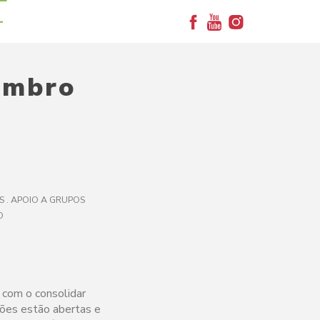
+
embro
 . APOIO A GRUPOS
O
 com o consolidar
ções estão abertas e