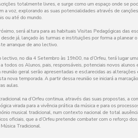
nscrições totalmente livres, e surge como um espaço onde se po
com a voz, explorando as suas potencialidades através de canções t
ais ou até do mundo.
próximo, será altura para as habituais Visitas Pedagógicas das es
, desde já, lançado às turmas e instituições por forma a planear o
ste arranque de ano lectivo.
no lectivo, no dia 4 Setembro às 19h00, na d’Orfeu, terá lugar u
 a todos os Alunos, pais, responsáveis, potenciais novos alunos 
 reunião geral serão apresentadas e esclarecidas as alterações
ta nova temporada. A partir dessa reunião se iniciará a marcação
ras aulas.
radicional na d’Orfeu continua, através das suas propostas, a c
gica virada para a vivência prática da música e para os processo
ónio musical tradicional, num contexto nacional de total ausênc
os oficiais, que a d’Orfeu pretende combater com o reforço dos
Música Tradicional.