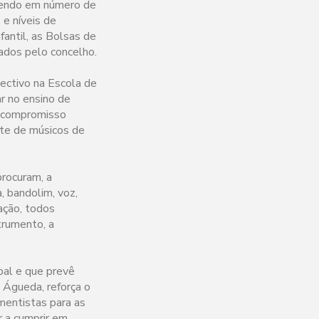
cendo em número de
e níveis de
antil, as Bolsas de
ados pelo concelho.
ectivo na Escola de
r no ensino de
o compromisso
rte de músicos de
procuram, a
, bandolim, voz,
tação, todos
trumento, a
pal e que prevê
 Águeda, reforça o
mentistas para as
r a cumprir em