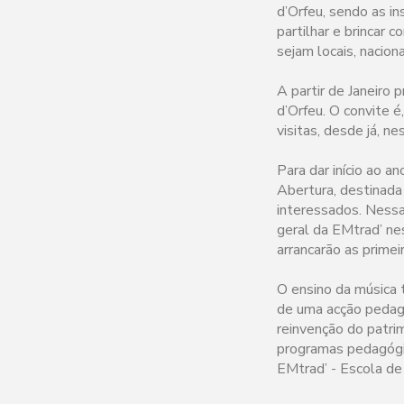
d’Orfeu, sendo as i
partilhar e brincar 
sejam locais, nacion
A partir de Janeiro 
d’Orfeu. O convite é
visitas, desde já, ne
Para dar início ao a
Abertura, destinada
interessados. Nessa
geral da EMtrad’ nes
arrancarão as primei
O ensino da música t
de uma acção pedagó
reinvenção do patrim
programas pedagógic
EMtrad’ - Escola de 