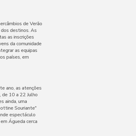
ntercâmbios de Verão
 dos destinos. As
as as inscrições
jovens da comunidade
ntegrar as equipas
ros países, em
te ano, as atenções
, de 10 a 22 Julho
es ainda, uma
Bottine Souriante"
ande espectáculo
ão em Águeda cerca