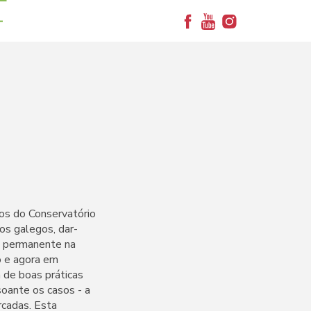
+
nos do Conservatório
os galegos, dar-
o permanente na
o e agora em
 de boas práticas
soante os casos - a
rcadas. Esta