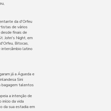
eu,
entante da d'Orfeu
rtistas de vários
 desde finais de
t. John's Night, em
d'Orfeu, Bitocas,
 intercâmbio latino
egaram já a Águeda e
inlandesa Sini
na bagagem talentos
opeia a intenção de
 início da vida
do da sua estadia em