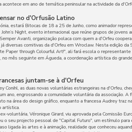
a acontece em ano de temática peninsular na actividade da d'Orf
pensar no d'Orfusão Latino
nia, estará Bitocas de 18 a 25 de Junho, como animador repres
 John’s Night, evento internacional que reúne grupos de jovens a
a Semper Avanti, organização polaca com quem a d'Orfeu coopera
já diversas comitivas da d'Orfeu em Wroclaw. Nesta edição da S
 Paper through Colourful Art!", ali fará escola o representante 
o, no mês seguinte em Águeda, a coordenação artística do grande
francesas juntam-se à d'Orfeu
ey Conihl, as duas novas voluntárias estrangeiras na d'Orfeu, ch
 um ano, engrossando a comunidade voluntária da associação. A f
uto na área do design gráfico, enquanto a francesa Audrey traz 
 artística.
ex-voluntária, Véronique Girard, viu aprovada pela Comissão Eur
eu o seu projecto pessoal de "Capital Futuro", um estímulo para o
 caso ligada às artes e à animação, realidade que conheceu aquan