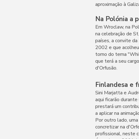
aproximação à Galiz
Na Polónia a 
Em Wroclaw, na Poló
na celebração de St.
países, a convite d
2002 e que acolheu 
torno do tema "White
que terá a seu carg
d'Orfusão.
Finlandesa e 
Sini Marjatta e Audr
aqui ficarão durante
prestará um contrib
a aplicar na animação
Por outro lado, uma 
concretizar na d'Orf
profissional, neste