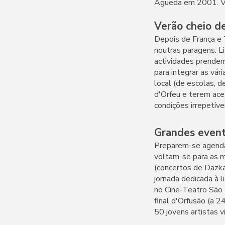
Águeda em 2001. Volt
Verão cheio d
Depois de França e 
noutras paragens: L
actividades prendem-
para integrar as vár
local (de escolas, 
d'Orfeu e terem aces
condições irrepetív
Grandes event
Preparem-se agendas
voltam-se para as m
(concertos de Dazkar
jornada dedicada à 
no Cine-Teatro São 
final d'Orfusão (a 
50 jovens artistas v