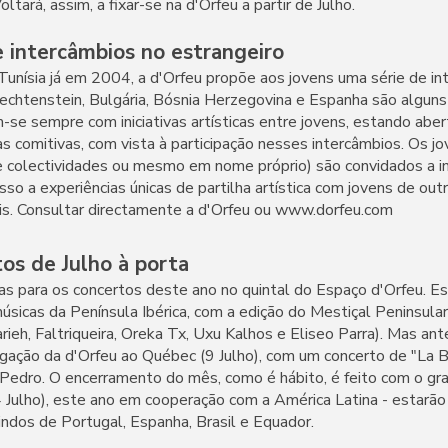
ará, assim, a fixar-se na d'Orfeu a partir de Julho.
e intercâmbios no estrangeiro
Tunísia já em 2004, a d'Orfeu propõe aos jovens uma série de i
iechtenstein, Bulgária, Bósnia Herzegovina e Espanha são alguns
se sempre com iniciativas artísticas entre jovens, estando abert
ias comitivas, com vista à participação nesses intercâmbios. Os 
de colectividades ou mesmo em nome próprio) são convidados a i
so a experiências únicas de partilha artística com jovens de out
eis. Consultar directamente a d'Orfeu ou www.dorfeu.com
os de Julho à porta
 para os concertos deste ano no quintal do Espaço d'Orfeu. Es
úsicas da Península Ibérica, com a edição do Mestiçal Peninsular
ieh, Faltriqueira, Oreka Tx, Uxu Kalhos e Eliseo Parra). Mas ant
ligação da d'Orfeu ao Québec (9 Julho), com um concerto de "La 
Pedro. O encerramento do mês, como é hábito, é feito com o gr
24 Julho), este ano em cooperação com a América Latina - estar
indos de Portugal, Espanha, Brasil e Equador.