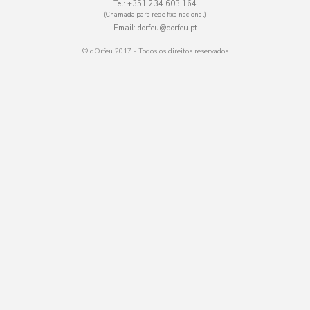
Tel:
+351 234 603 164
(Chamada para rede fixa nacional)
Email:
dorfeu@dorfeu.pt
® dOrfeu 2017 - Todos os direitos reservados