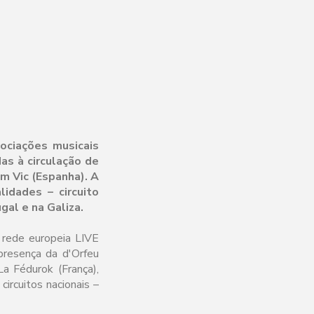
ociações musicais
as à circulação de
m Vic (Espanha). A
idades – circuito
gal e na Galiza.
 rede europeia LIVE
presença da d'Orfeu
a Fédurok (França),
circuitos nacionais –