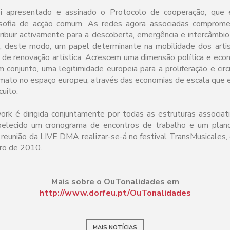
oi apresentado e assinado o Protocolo de cooperação, que e
losofia de acção comum. As redes agora associadas comprome
ibuir activamente para a descoberta, emergência e intercâmbio
o, deste modo, um papel determinante na mobilidade dos arti
 de renovação artística. Acrescem uma dimensão política e econ
m conjunto, uma legitimidade europeia para a proliferação e cir
rmato no espaço europeu, através das economias de escala que 
cuito.
 é dirigida conjuntamente por todas as estruturas associati
belecido um cronograma de encontros de trabalho e um plan
 reunião da LIVE DMA realizar-se-á no festival TransMusicales,
bro de 2010.
Mais sobre o OuTonalidades em
http://www.dorfeu.pt/OuTonalidades
MAIS NOTÍCIAS