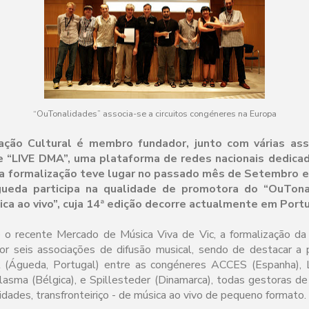
“OuTonalidades” associa-se a circuitos congéneres na Europa
ação Cultural é membro fundador, junto com várias ass
e “LIVE DMA”, uma plataforma de redes nacionais dedicad
uja formalização teve lugar no passado mês de Setembro e
ueda participa na qualidade de promotora do “OuTonal
ca ao vivo”, cuja 14ª edição decorre actualmente em Portu
e o recente Mercado de Música Viva de Vic, a formalização da
or seis associações de difusão musical, sendo de destacar a 
l (Águeda, Portugal) entre as congéneres ACCES (Espanha), L
lasma (Bélgica), e Spillesteder (Dinamarca), todas gestoras de 
dades, transfronteiriço - de música ao vivo de pequeno formato.