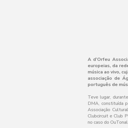
A d’Orfeu Associ
europeias, da red
música ao vivo, c
associação de Ág
português de músi
Teve lugar, durant
DMA, constituída p
Associação Cultura
Clubcircuit e Club P
no caso do OuTonali