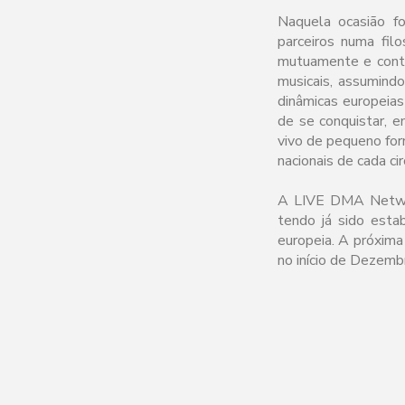
Naquela ocasião f
parceiros numa fi
mutuamente e contr
musicais, assumind
dinâmicas europeias
de se conquistar, e
vivo de pequeno fo
nacionais de cada cir
A LIVE DMA Network
tendo já sido esta
europeia. A próxima
no início de Dezem