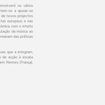
nvolverá os vários
tem-se a apoiar-se
 de novos projectos
stas europeus e nas
ómica, com o intuito
culação da música ao
emanam das práticas
vas que a integram,
o de acção à escala
 em Rennes (França),