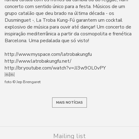
concerto com sentido único para a festa. Músicos de um
grupo catalão que deu brado na última década - os
Dusminguet -, La Troba Kung-Fú garantem um cocktail
explosivo de música para ouvir até dançar! Um concerto de
inspiração mediterrânica a partir da cosmopolita e frenética
Barcelona. Uma pedalada que só visto!
http://www.myspace.com/latrobakungfu
http://www.latrobakungfu.net/
http://br.youtube.com/watch?v=JJ3w9OL0vPY
￼￼
foto © Jep Brengaret
MAIS NOTÍCIAS
Mailing list