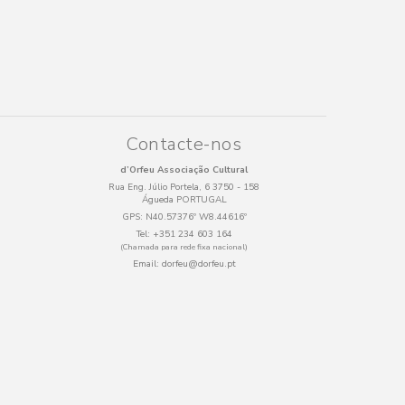
Contacte-nos
d’Orfeu Associação Cultural
Rua Eng. Júlio Portela, 6 3750 - 158
Águeda PORTUGAL
GPS:
N40.57376º W8.44616º
Tel:
+351 234 603 164
(Chamada para rede fixa nacional)
Email:
dorfeu@dorfeu.pt