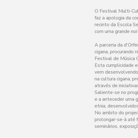
O Festival Multi-Cu
faz a apologia da co
recinto da Escola Se
com uma grande noit
A parceria da d'Orf
cigana, procurando 
Festival de Música 
Esta cumplicidade en
vem desenvolvendo,
na cultura cigana, 
através de iniciativ
Saliente-se no prog
e a anteceder uma g
etnia, desenvolvido
No ambito do projec
prolongar-se-à até f
seminários, exposiç