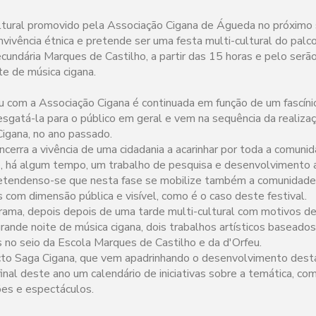
ltural promovido pela Associação Cigana de Águeda no próximo 
nvivência étnica e pretende ser uma festa multi-cultural do palco
cundária Marques de Castilho, a partir das 15 horas e pelo serã
e de música cigana.
eu com a Associação Cigana é continuada em função de um fascínio
resgatá-la para o público em geral e vem na sequência da realiza
Cigana, no ano passado.
cerra a vivência de uma cidadania a acarinhar por toda a comunid
 há algum tempo, um trabalho de pesquisa e desenvolvimento a
pretendenso-se que nesta fase se mobilize também a comunidade 
as com dimensão pública e visível, como é o caso deste festival.
rama, depois depois de uma tarde multi-cultural com motivos de
rande noite de música cigana, dois trabalhos artísticos baseados
s no seio da Escola Marques de Castilho e da d'Orfeu.
to Saga Cigana, que vem apadrinhando o desenvolvimento desta
inal deste ano um calendário de iniciativas sobre a temática, com
ões e espectáculos.