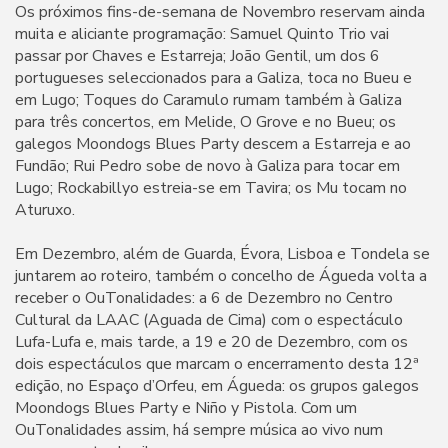
Os próximos fins-de-semana de Novembro reservam ainda
muita e aliciante programação: Samuel Quinto Trio vai
passar por Chaves e Estarreja; João Gentil, um dos 6
portugueses seleccionados para a Galiza, toca no Bueu e
em Lugo; Toques do Caramulo rumam também à Galiza
para três concertos, em Melide, O Grove e no Bueu; os
galegos Moondogs Blues Party descem a Estarreja e ao
Fundão; Rui Pedro sobe de novo à Galiza para tocar em
Lugo; Rockabillyo estreia-se em Tavira; os Mu tocam no
Aturuxo.
Em Dezembro, além de Guarda, Évora, Lisboa e Tondela se
juntarem ao roteiro, também o concelho de Águeda volta a
receber o OuTonalidades: a 6 de Dezembro no Centro
Cultural da LAAC (Aguada de Cima) com o espectáculo
Lufa-Lufa e, mais tarde, a 19 e 20 de Dezembro, com os
dois espectáculos que marcam o encerramento desta 12ª
edição, no Espaço d’Orfeu, em Águeda: os grupos galegos
Moondogs Blues Party e Niño y Pistola. Com um
OuTonalidades assim, há sempre música ao vivo num