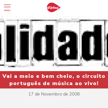
MENU
Vai a meio e bem cheio, o circuito
português de música ao vivo!
17 de Novembro de 2008