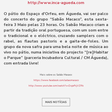
http://www.inca-agueda.com
O pátio do Espaço d'Orfeu, em Águeda, vai ser palco
do concerto do grupo “Sabão Macaco”, esta sexta-
feira 3 Maio pelas 23 horas. Os Sabão Macaco criam a
partir da tradição oral portuguesa, com um som entre
o tradicional e o eléctrico, cruzando samplers com o
rabel, as flautas pastoris e a gaita-de-foles. Um
grupo da nova safra para uma bela noite de música ao
vivo no pátio, numa iniciativa do projecto “[re]Habitar
o Parque” (parceria Incubadora Cultural / CM Águeda),
com entrada livre!
Mais sobre os Sabão Macaco:
https://www.facebook.com/sabaomacaco
http://www.youtube.com/watch?v=DxjePcjVZRk
MAIS NOTÍCIAS