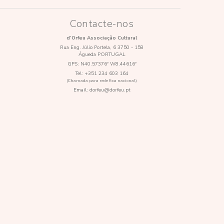
Contacte-nos
d’Orfeu Associação Cultural
Rua Eng. Júlio Portela, 6 3750 - 158
Águeda PORTUGAL
GPS:
N40.57376º W8.44616º
Tel:
+351 234 603 164
(Chamada para rede fixa nacional)
Email:
dorfeu@dorfeu.pt