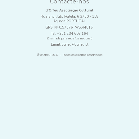
Contacte-nos
d’Orfeu Associação Cultural
Rua Eng. Júlio Portela, 6 3750 - 158
Águeda PORTUGAL
GPS:
N40.57376º W8.44616º
Tel:
+351 234 603 164
(Chamada para rede fixa nacional)
Email:
dorfeu@dorfeu.pt
® dOrfeu 2017 - Todos os direitos reservados